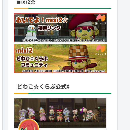
mixi2☆
どわこ☆くらぶ公式X