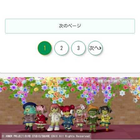
次のページ
1
2
3
次へ
撮影日時☆2021/11/25 22:36
© ARMOR PROJECT/BIRD STUDIO/SQUARE ENIX All Rights Reserved.