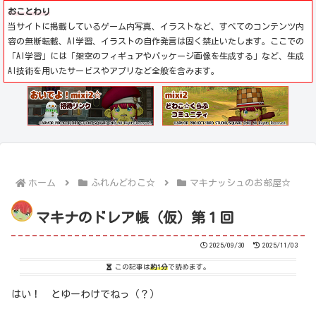
おことわり
当サイトに掲載しているゲーム内写真、イラストなど、すべてのコンテンツ内
容の無断転載、AI学習、イラストの自作発言は固く禁止いたします。ここでの
「AI学習」には「架空のフィギュアやパッケージ画像を生成する」など、生成
AI技術を用いたサービスやアプリなど全般を含みます。
ホーム
ふれんどわこ☆
マキナッシュのお部屋☆
マキナのドレア帳（仮）第１回
2025/09/30
2025/11/03
この記事は
約1分
で読めます。
はい！ とゆーわけでねっ（？）