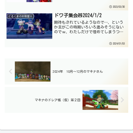
Cross 座談会☆その7抜粋版記事は、座
2023/03/30
談会の録画から抜き出して構成している
ので...
ドワ子集会🧸2024/1/2
どるくまのお部屋☆
期待もされているようなので…、という
か主がこの時期いろいろ進みそうにない
のでｗ、わたしだけで埋めてしまうつも
りで遠慮なく書いていきますね。まあ実
際には、わたしも正月休み終わればそう
2024/01/03
そう書けなくなるんですけど…。特に何
を書いていくか考えないで...
2024年 10月～12月のマキナさん
マキナのドレア帳（仮）第２回