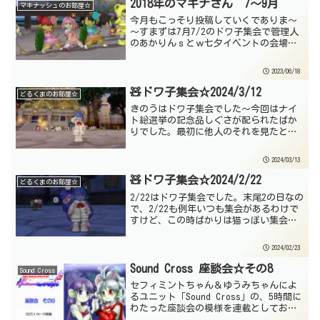
2018年のマキナさん 7～9月
マキナッシュのお部屋☆
今月もこっそり投稿していくでありま～
～すまずは7月7/2のドワ子集会で管理人
のあかりんｓとｗ七夕イベントの会場に
て☆12日、集会遠足先で砂嵐に泣かされ
るドワ子たちｗ22日 集会にてドワワン
2023/06/18
に混ざって♪8月2日 集会で6周年ドワ文
字づくりに混...
🧸ドワ子集会☆2024/3/12
どるくまのお部屋☆
きのうはドワ子集会でした～今回はナイ
ト総選挙の記念品しぐさが配られたばか
りでした。最初に他人のそれを見たとこ
ろでは、正直そこまで好印象ではなかっ
たしぐさでしたけど。（あまり動きがな
2024/03/13
かったですからね）でも実際並ぶと…、
けっこうこれかわいいです...
🧸ドワ子集会☆2024/2/22
どるくまのお部屋☆
2/22はドワ子集会でした。末尾2の日なの
で、2/22も例年いつも集会があるわけで
すけど、この時ばかりは猫っぽい集会に
毎年なるわけです。いつものようにわた
しは遠足に行ってませんけど、展望台も
2024/02/23
主に会話してるのはどるくまじゃないで
すし、あっかり...
Sound Cross 座談会☆その8
Sound Cross
セフィミントちゃん＆ゆうみちゃんによ
るユニット「Sound Cross」の、5時間に
わたった座談会の模様を連載としてお届
けしているよ☆前回の記事 Sound