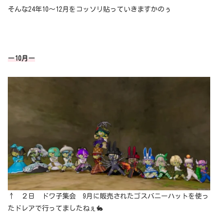
そんな24年10～12月をコッソリ貼っていきますかのぅ
ー10月ー
↑ ２日 ドワ子集会 9月に販売された
ゴスバニーハットを使っ
たドレアで行ってましたねぇ🐇