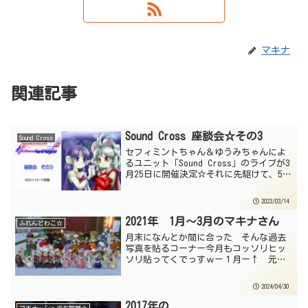
マキナ
関連記事
Sound Cross 座談会☆その3
Sound Cross
セフィミントちゃん＆ゆうみちゃんによ
るユニット「Sound Cross」のライブが3
月25日に開催決定☆それに先駆けて、5時
間にわたった座談会の模様を連載として
お届けしているよ☆前回の記事 Sound
2023/03/14
Cross 座談会☆その2抜粋版記事は...
2021年 1月～3月のマキナさん
ふれんどわこ☆
月末になんとか間に合った そんな過去
写真を貼るコーナー今月もコッソリヒッ
ソリ貼ってくでっすｗー１月ー↑ 元
旦、猫晴石神社への初詣と２日ドワ子集
会のお写真♪↑ 22日 ドワ子集会☆
2024/04/30
ギルザットかな？たしかｗー２月ー↑
12日 ドワ子集会でハニ...
2017年の