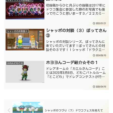
マキナッシュのお部屋☆
初投稿からひと月ぶりの投稿は2017年に
ドワコ集会に参加した際のお写真でも張
って行こうと思いまーす３／２２カミハ
って…ウチどこや？２列目にそれらしき
頭頂部が…撮影下手すぎるｗそして次に
2023/01/21
残ってるのが11／22⁉すごく飛んでる…
皆さん大事な思い...
シャッポの対談（３）ぽってさん
シャッポのお部屋☆
③
シャッポの対談シリーズ、ぽってさんに
来ていただいてます！ぽってさんとの対
談その３です！！シャッポ「ドラクエシ
リーズで一番思い入れがあるナンバリン
2024/09/10
グってありますか？」ぽって「今ドラク
エシリーズで一番思い入れがあるナンバ
ホヨヨんコーデ紹介☆その１
ふれんどわこ☆
リングというと、もう迷う...
ドレアネーム☆「カエルさんコーデ」こ
とは2020年8月8日、どわこバトルルーム
「とこどわ」でドレアコンテストが行わ
れました。ドレアテーマは夏だったかな
あ…よく覚えていませんｗ私はドレア被
2025/04/15
りを承知で、梅雨とアマガエルをテーマ
にドレアをつくって...
シャッポのつづり（７）ドワコフェスを終えて