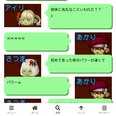
地味に失礼なこといわれた？？＾＾
ﾒ
ｗｗｗｗｗ
初めてあった時のパワーが凄くて
パワーｗ
人見知りに思えない
メニュー
ホーム
検索
トップ
サイドバー