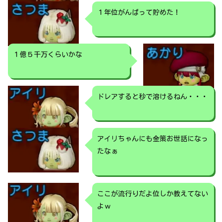
１年位がんばって貯めた！
１億５千万くらいかな
ドレアすると秒で溶けるねん・・・
アイリちゃんにも金策お世話になっ
たなぁ
ここが流行りだよ位しか教えてない
よｗ