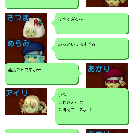
はやすぎる～
あっというますぎる
延長ＯＫですが←
いや
これ越えると
３時間コースよ（