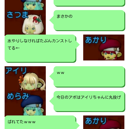
まさかの
水やりしなければたぶんカンストし
てる←
ｗｗ
今日のアポはアイリちゃんに丸投げ
ばれてたｗｗｗ