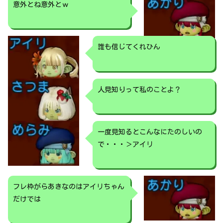
意外とね意外とｗ
誰も信じてくれひん
人見知りって私のことよ？
一度見知るとこんなにたのしいの
で・・・＞アイリ
フレ枠がらあきなのはアイリちゃん
だけでは