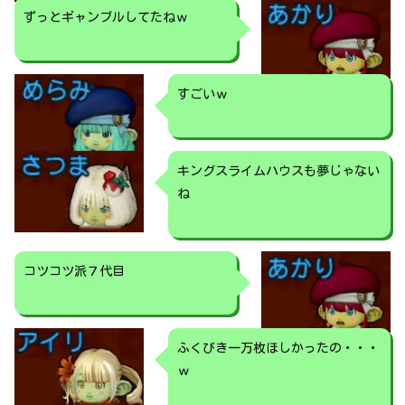
ずっとギャンブルしてたねｗ
すごいｗ
キングスライムハウスも夢じゃない
ね
コツコツ派７代目
ふくびき一万枚ほしかったの・・・
ｗ