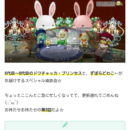
6代目～8代目のドワチャッカ・プリンセス
と、
ずぼらどわこ
←が
お届けするスペシャル座談会☆
ちょっとここんとこ急に忙しくなってて、更新遅れてごめんね
(;^ω^)
お待たせお待たせの
第3回
だよ☆