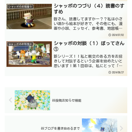
談会の録画から抜き出して構成している
ので...
シャッポのつづり（４）読書のす
シャッポのお部屋☆
すめ
皆さん、読書してますかー？？私は小さ
い頃から絵本が好きで、その他にも、漫
画や小説、エッセイ、参考書、地図帳、
図鑑、百科事典などなど、多くの本と出
2024/07/02
会い、ときめき、探求心をくすぐられて
きました。小難しい本とかは苦手なので
シャッポの対談（１）ぽってさん
シャッポのお部屋☆
すが、自分が興味のある分...
①
新シリーズ！！私と親交のある方をお招
きして対談するという企画を始めたいと
思います！第１回目は、私にとって「育
ての親」と言っても過言ではない、ぽっ
2024/08/27
てさんをお招きしてお送りいたします！
シャッポ「今日はどうぞよろしくお願い
いたします！！」ぽって「...
🧸投稿お知らせ機能
🧸ブログを書き始めるまで