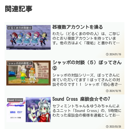
関連記事
🧸複数アカウントを操る
どるくまのお部屋☆
わたし（どるくまの中の人）は、ご存じ
のとおり複数アカウントを持っていま
す。他の方はよく「複垢」と書かれてま
すけど、個人的にあんまり好きな略し方
でないので、わたしはわざわざ「複ア
2024/01/19
カ」って書いてますけども意味的には同
じです。ネット界隈に限らずで...
シャッポの対談（５）ぽってさん
シャッポのお部屋☆
⑤
シャッポの対談シリーズ、ぽってさんに
来ていただいてます！ぽってさんとの対
談その５です！！ シャッポ「初心者さん
向けの応援ブログにしようと思った理由
2024/10/15
なんですけど、こちらについてお話を聞
かせてもらってもいいですか？」ぽって
Sound Cross 座談会☆その7
Sound Cross
「わたしがブログを始め...
セフィミントちゃん＆ゆうみちゃんによ
るユニット「Sound Cross」の、5時間に
わたった座談会の模様を連載としてお届
けしているよ☆前回の記事 Sound
Cross 座談会☆その6抜粋版記事は、座
2023/03/28