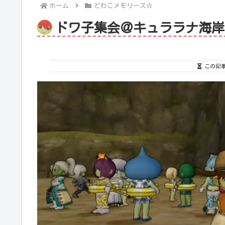
ホーム
どわこメモリーズ☆
ドワ子集会＠キュララナ海岸 (20
この記