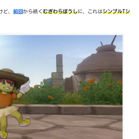
けど、
前回
から続く
むぎわらぼうし
に、これは
シンプルTシ