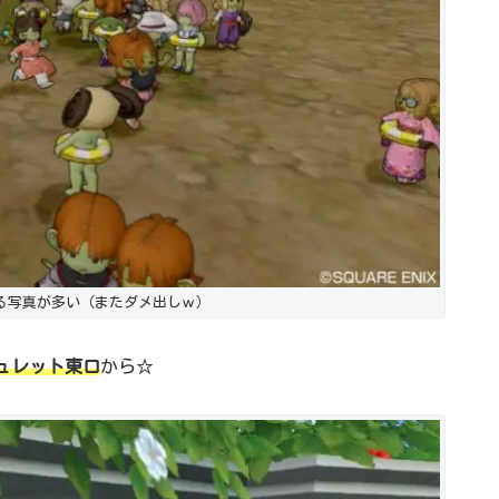
る写真が多い（またダメ出しｗ）
ュレット東口
から☆