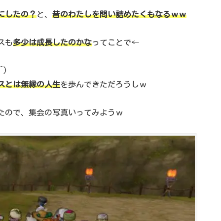
にしたの？
と、
昔のわたしを問い詰めたくもなるｗｗ
スも
多少は成長したのかな
ってことで←
^)
スとは無縁の人生
を歩んできただろうしｗ
たので、集会の写真いってみようｗ