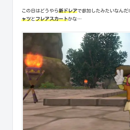
この日はどうやら
新ドレア
で参加したみたいなんだ
ャツ
と
フレアスカート
かな…