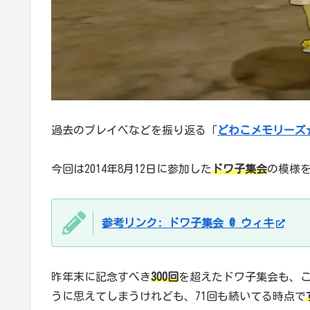
過去のプレイベなどを振り返る「
どわこメモリーズ
今回は2014年8月12日に参加した
ドワ子集会
の模様
参考リンク: ドワ子集会 @ ウィキ
昨年末に記念すべき
300回
を超えたドワ子集会も、
うに思えてしまうけれども、71回も続いてる時点で