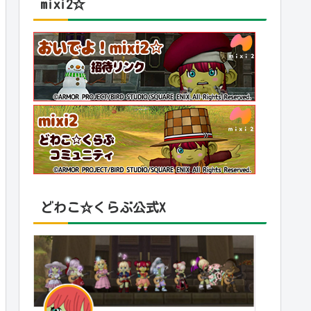
mixi2☆
どわこ☆くらぶ公式X