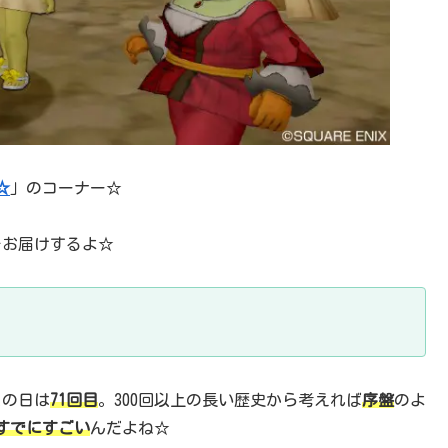
☆
」のコーナー☆
をお届けするよ☆
この日は
71回目
。300回以上の長い歴史から考えれば
序盤
のよ
すでにすごい
んだよね☆