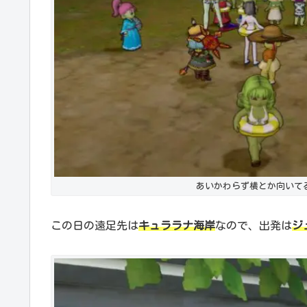
あいかわらず横とか向いて
この日の遠足先は
キュララナ海岸
なので、出発は
ジ