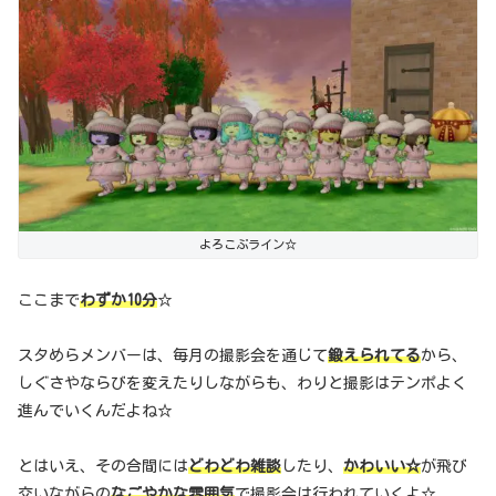
よろこぶライン☆
ここまで
わずか10分
☆
スタめらメンバーは、毎月の撮影会を通じて
鍛えられてる
から、
しぐさやならびを変えたりしながらも、わりと撮影はテンポよく
進んでいくんだよね☆
とはいえ、その合間には
どわどわ雑談
したり、
かわいい☆
が飛び
交いながらの
なごやかな雰囲気
で撮影会は行われていくよ☆