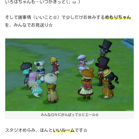
いろはちゃんも…いつかきっと(;^ω^)
そして諸事情（いいこと☆）で少しだけお休みする
めもりちゃん
を、みんなでお見送り☆
みんな口々にがんばって☆とエール☆
スタジオめらみ、ほんと
いいルーム
です☆