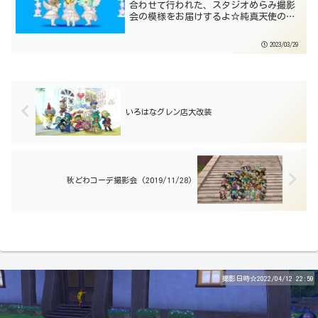
合わせて行われた、スタジオめらみ撮影
会の模様をお届けするよ☆純真天使のド
レスセット☆3月に登場した新商品は「純
真天使のドレスセット」☆今年のバレン
2023/03/29
タインイベントの衣装「ガーデンドレ
ス」もそうだったけど...
いろはなグレン店大改装
秋どわコーデ撮影会 (2019/11/28)
撮影日時☆2022/04/12 22:59