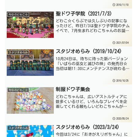
会が催されたよ☆実は直前まで聖ドワ子
2019/11/10
学院のチムイベでプリズランをやって
て、終わって...
聖ドワ子学院 (2021/7/3)
今日のどわこ☆
どわこ☆くらぶでは久しぶりの記事にな
ったけど、昨日7/3は聖ドワ子学院のチム
イベで、7月生まれどわこちゃんのお誕生
会が開催されたよ☆今回の主役は、7月に
お誕生日を迎える＆迎えた、ネコミミち
2021/07/04
ゃん、ミーアちゃん、アストレアちゃ
ん、マーシャルちゃ...
スタジオめらみ (2019/10/24)
スタジオめらみ
10月24日は、待ちに待った新バージョン
「いばらの巫女と滅びの神」の発売日☆
当初は朝11:30にメンテナンスが終わる予
定で、お仕事をお休みにしたりして待っ
ていたプレイヤーも多いと思うけれど
2019/10/25
も、まさかのトラブル発生で、メンテナ
ンスが夕方17時...
制服ドワ子集会
今日のどわこ☆
どわこちゃんは、広いアストルティアに
数多くいるけど、いろんなプレイベを企
画してくれる頼もしいどわこちゃんがた
くさんいて、「ちゃし」こそちゃしぶち
ゃんもそのひとり☆ちゃしはドラクエ以
2020/05/24
外にも、ララフェルになったり森へ行っ
たりと忙しいので、ここし...
スタジオめらみ (2023/3/24)
スタジオめらみ
今回は3/24に「おきがえリポちゃん」に