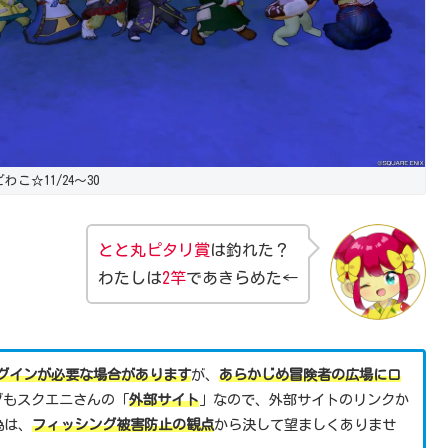
わこ☆11/24～30
とと丸ピタリ賞
は釣れた？
わたしは
2竿
であきらめた←
グインが必要な場合があります
が、
あらかじめ冒険者の広場にロ
グもスクエニさんの「
外部サイト
」なので、外部サイトのリンクか
為は、
フィッシング被害防止の観点
から決して望ましくありませ