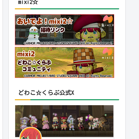
mixi2☆
どわこ☆くらぶ公式X