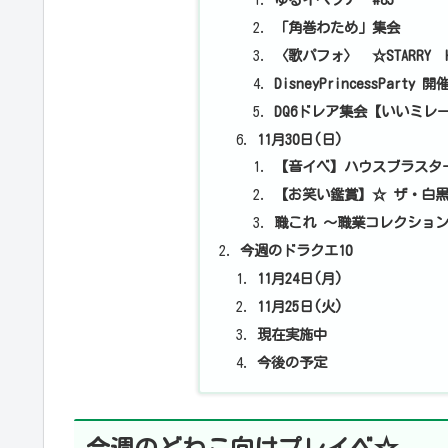
「角巻わため」集会
〈歌パフォ〉 ☆STARRY H
DisneyPrincessPart
DQ6ドレア集会【いいミレ
11月30日(日)
【音イベ】ハウスブラスタ
【お笑い鑑賞】☆ ザ・白黒
職これ ～職業コレクション～
今週のドラクエ10
11月24日(月)
11月25日(火)
現在実施中
今後の予定