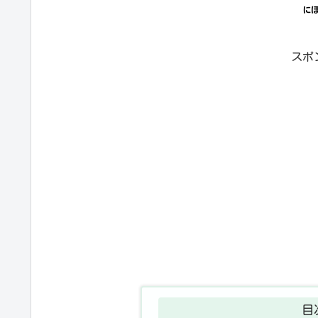
に
スポ
目