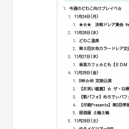
今週のどわこ向けプレイベ☆
11月24日(月)
★☆★ 決戦ドレア集会 Ve
11月26日(水)
どわこ温泉
第３回水色カラードレア交
11月27日(木)
音楽カフェ☆とも【ＥＤＭ
11月28日(金)
DWK☆48 定期公演
【お笑い鑑賞】☆ ザ・白黒
【歌パフォ】めろでぃパフェ 1
【仔鹿Presents】第2回
居酒屋 土輪土輪
11月29日(土)
ゆるイベツアー#83