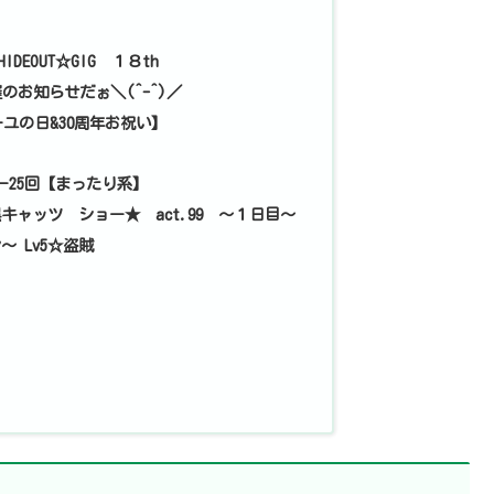
IDEOUT☆GIG １８th
y 開催のお知らせだぉ＼(^-^)／
ーユの日&30周年お祝い】
ー25回【まったり系】
キャッツ ショー★ act.99 ～１日目～
 Lv5☆盗賊