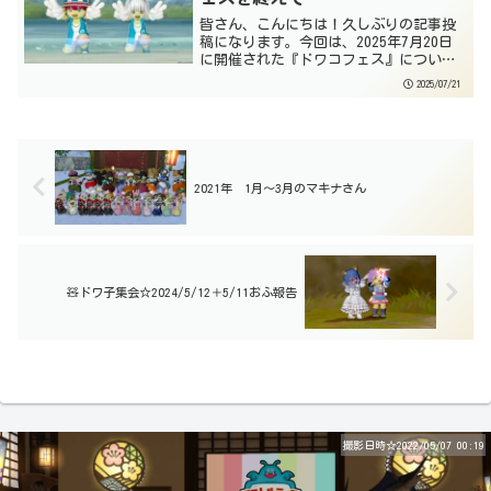
皆さん、こんにちは！久しぶりの記事投
稿になります。今回は、2025年7月20日
に開催された『ドワコフェス』について
少し語ってみようかなぁと思います！今
2025/07/21
からおよそ一年前…昨年2024年の6月に、
「サウンドクロス、メトコア、サモブラ
が集結して、...
2021年 1月～3月のマキナさん
🧸ドワ子集会☆2024/5/12＋5/11おふ報告
撮影日時☆2022/05/07 00:19