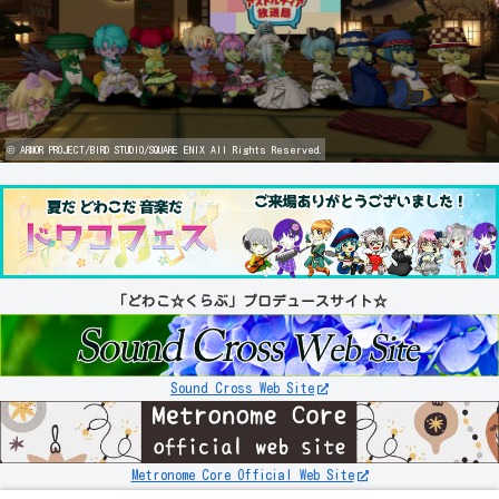
© ARMOR PROJECT/BIRD STUDIO/SQUARE ENIX All Rights Reserved.
「どわこ☆くらぶ」プロデュースサイト☆
Sound Cross Web Site
Metronome Core Official Web Site