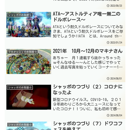
れるコンサートについての記事です☆
2023/09/23
ATA～アストルティア唯一無二の
シャッポのお部屋☆
ドルボレース～
ATAという耐久ドルボレースについてみな
さま、ATAという耐久ドルボレースをご存
知でしょうか!!ATA とは、Around the
Astoltiaというイベントの通称で、Ver1
2023/01/24
の五大陸から最新Ver6の天界までの世界
を時には自分の足で走...
2021年 10月～12月のマキナさん
マキナッシュのお部屋☆
あちゃー 月１連載すら抜かっちゃった
ｗそんなゆる～～んとした感じでやって
いく過去写真を貼っていくコーナーー10
月ー↑ 8日 スーパードワの日っぽい！
↑ 22日 ドワ子集会 オルセコ高地
2024/08/01
北にある湖・・・かな？ー11月ー↑ 10
日 アストルテ...
シャッポのつづり（２）コロナに
シャッポのお部屋☆
なったよ
新型コロナウイルス。COVID-19。２０１
９年終わりごろから大ニュースになって
いたコロナ！！ついに、私も初めて感染
してしまいまして、とても辛い一週間を
2024/06/04
過ごすことになりました。症状が出始め
たのが５月２４日。その３日ほど前に、
シャッポのつづり（７）ドワコフ
シャッポのお部屋☆
父親が体がしんど...
ェスを終えて