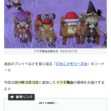
ドワ子集会＠銀の丘 (2014/12/12)
過去のプレイベなどを振り返る「
どわこメモリーズ☆
」のコーナ
ー☆
今回は
2014年12月12日
に参加した
ドワ子集会
の模様をお届けする
よ☆
Just a moment...