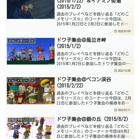
(2015/1/22) ＆イナミノ街道
(2015/2/2)
過去のプレイベなどを振り返る「どわこ
メモリーズ☆」のコーナー☆今回は、
2015年1月22日と2月2日に参加したドワ
子集会の模様をダブルでお届けするよ☆
2023/01/04
第87回 ドワ子集会1月12日の集会は、お
散歩先が猫島だったみたいだけど、写真
ドワ子集会＠風泣き岬
どわこメモリーズ☆
が残ってない...
(2015/1/2)
過去のプレイベなどを振り返る「どわこ
メモリーズ☆」のコーナー☆今回は、
2015年1月2日に参加したドワ子集会の模
様をお届けするよ☆前回は写真が少なか
2022/12/28
ったけど、今回は写真が30枚以上もあっ
て、お正月ということで、いつもとちが
ドワ子集会＠ベコン渓谷
どわこメモリーズ☆
う気合いが入ってい...
(2015/2/22)
過去のプレイベなどを振り返る「どわこ
メモリーズ☆」のコーナー☆今回は、2月
22日に参加したドワ子集会の模様をお届
けするよ☆2月12日は集会に参加していな
2023/01/11
いどころか写真すらないので、もしかし
たら何か用事でインできなかったのか
ドワ子集会＠銀の丘 (2015/6/2)
どわこメモリーズ☆
な？と思って過去ツ...
過去のプレイベなどを振り返る「どわこ
メモリーズ☆」のコーナー☆今回は6月2
日に参加したドワ子集会の模様をお届け