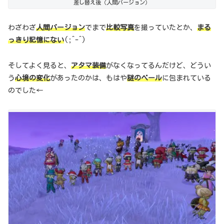
差し替え後（人間バージョン）
わざわざ
人間バージョン
でまで
比較写真
を撮っていたとか、
まる
っきり記憶にない
(;^-^)
そしてよく見ると、
アタマ装備
がなくなってるんだけど、どうい
う
心境の変化
があったのかは、もはや
謎のベール
に包まれている
のでした←