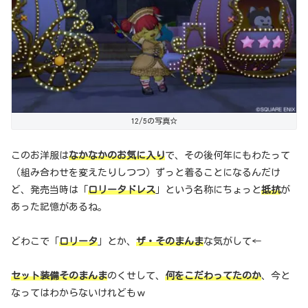
12/5の写真☆
このお洋服は
なかなかのお気に入り
で、その後何年にもわたって
（組み合わせを変えたりしつつ）ずっと着ることになるんだけ
ど、発売当時は「
ロリータドレス
」という名称にちょっと
抵抗
が
あった記憶があるね。
どわこで「
ロリータ
」とか、
ザ・そのまんま
な気がして←
セット装備そのまんま
のくせして、
何をこだわってたのか
、今と
なってはわからないけれどもｗ