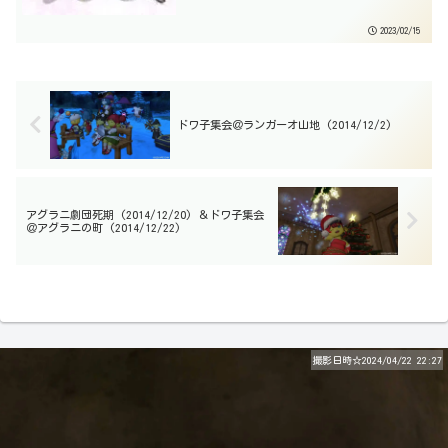
するよ☆この日の集会は、記念すべき第
100回☆第100回 ドワ子集会この日のお
2023/02/15
散歩先は、リンクル地方の銀の丘☆ここ
で、なぜかラブリ...
ドワ子集会＠ランガーオ山地 (2014/12/2)
アグラニ劇団死期 (2014/12/20) ＆ドワ子集会
＠アグラニの町 (2014/12/22)
撮影日時☆2024/04/22 22:27