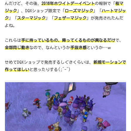
んだけど、その後、
2016年ホワイトデーイベント
の報酬で「
桜マ
ジック
」、DQXショップ限定で「
ローズマジック
」「
ハートマジッ
ク
」「
スターマジック
」「
フェザーマジック
」が発売されたんだ
よね。
これらは
手に持っているもの、降ってくるものが異なるだけ
で、
全部同じ動き
なので、なんというか
手抜き感
というか…ｗ
せめてDQXショップで発売するしぐさくらいは、
新規モーションで
作ってほしい
と思ったりする(;^-^)