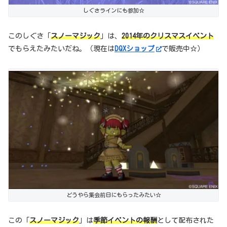
しぐさラインにも参加☆
このしぐさ「
スノーマジック
」は、
2014年のクリスマスイベント
でもらえたみたいだね。（現在は
DQXショップ
で販売中☆）
どうやら集会前日にもらったみたい☆
この「
スノーマジック
」は
季節イベントの報酬
として配布された