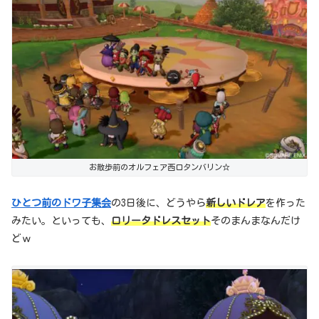
お散歩前のオルフェア西口タンバリン☆
ひとつ前のドワ子集会
の3日後に、どうやら
新しいドレア
を作った
みたい。といっても、
ロリータドレスセット
そのまんまなんだけ
どｗ