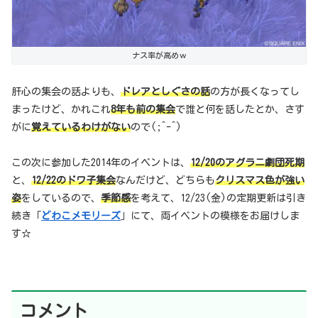
ナス率が高めｗ
肝心の集会の話よりも、
ドレアとしぐさの話
の方が長くなってし
まったけど、かれこれ
8年も前の集会
で誰と何を話したとか、さす
がに
覚えているわけがない
ので(;^-^)
この次に参加した2014年のイベントは、
12/20のアグラニ劇団死期
と、
12/22のドワ子集会
なんだけど、どちらも
クリスマス色が強い
姿
をしているので、
季節感
を考えて、12/23(金)の定期更新は引き
続き「
どわこメモリーズ
」にて、両イベントの模様をお届けしま
す☆
コメント