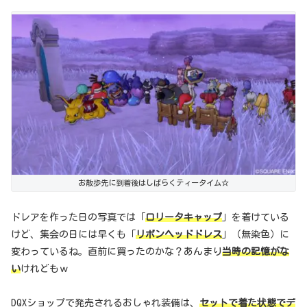
お散歩先に到着後はしばらくティータイム☆
ドレアを作った日の写真では「
ロリータキャップ
」を着けている
けど、集会の日には早くも「
リボンヘッドドレス
」（無染色）に
変わっているね。直前に買ったのかな？あんまり
当時の記憶がな
い
けれどもｗ
DQXショップで発売されるおしゃれ装備は、
セットで着た状態でデ