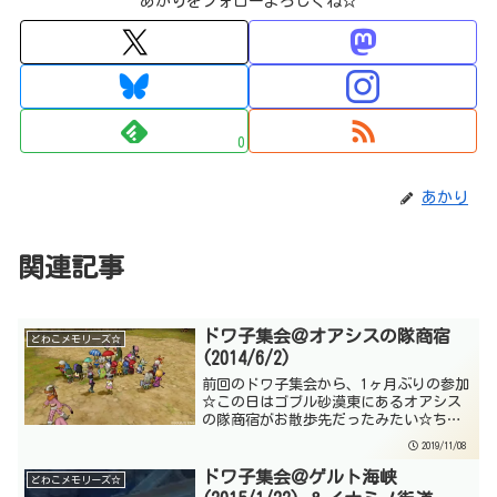
あかりをフォローよろしくね☆
0
あかり
関連記事
ドワ子集会＠オアシスの隊商宿
どわこメモリーズ☆
(2014/6/2)
前回のドワ子集会から、1ヶ月ぶりの参加
☆この日はゴブル砂漠東にあるオアシス
の隊商宿がお散歩先だったみたい☆ちょ
っと珍しくゴシックハットなんてかぶっ
2019/11/08
ているけれど、これは確か当時フレさん
がコーディネートを考えてくれたんだよ
ドワ子集会＠ゲルト海峡
どわこメモリーズ☆
ね。実際には、この写真...