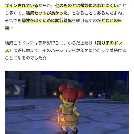
ザインされている
からか、
他のものとは微妙に合わせにくい
こと
も多くて、
結局セットが良かった
、となることもあるんだよね。
それでも
個性を出すために試行錯誤
を繰り返すのが
どわこの日
常
…
結局このドレアは翌年8月7日に、からだ上だけ「
踊り子のドレ
ス
」に差し替えて、そのバージョンを数年間にわたって着続ける
ことになるのでした☆