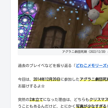
アグラニ劇団死期 (2022/12/20)
過去のプレイベなどを振り返る「
どわこメモリーズ
今回は、
2014年12月20日
に参加した
アグラニ劇団死
お届けするよ☆
突然の
2本立て
になった理由は、どちらも
クリスマ
うこともあるんだけど、とにかく
写真が少なすぎる