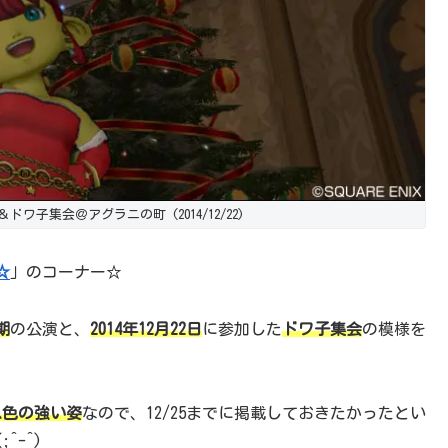
 ＆ドワ子集会＠アグラニの町 (2014/12/22)
☆
」のコーナー☆
期
の公演と、
2014年12月22日
に参加した
ドワ子集会
の模様を
ス色の強い姿
なので、12/25までに掲載しておきたかったとい
(;^-^)