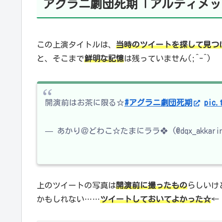
アグラニ劇団死期「アルティメッ
この上演タイトルは、
当時のツイートを探して見つ
と、そこまで
鮮明な記憶
は残っていません(;^-^)
開演前はお茶に限る☆
#アグラニ劇団死期
pic.
— あかり＠どわこ☆たまにララ❖ (@dqx_akkari
上のツイートの写真は
開演前に撮ったもの
らしいけ
かもしれない……
ツイートしておいてよかった☆
←