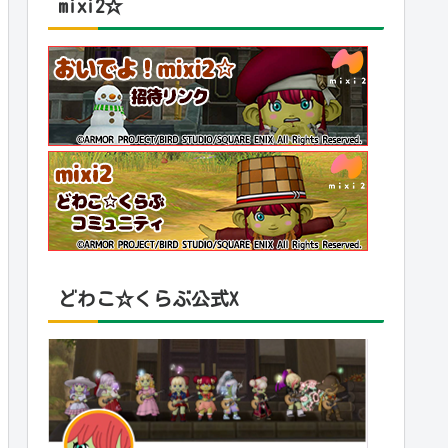
mixi2☆
どわこ☆くらぶ公式X