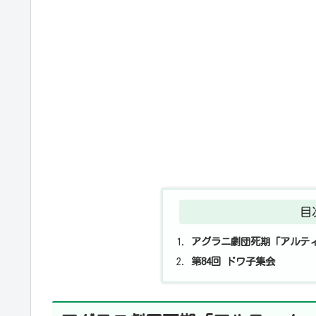
目
アグラニ劇団死期「アルテ
第84回 ドワ子集会