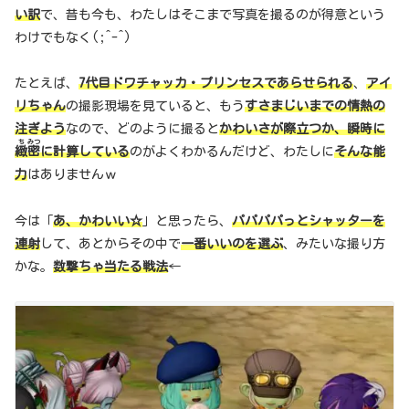
い訳
で、昔も今も、わたしはそこまで写真を撮るのが得意という
わけでもなく(;^-^)
たとえば、
7代目ドワチャッカ・プリンセスであらせられる
、
アイ
リちゃん
の撮影現場を見ていると、もう
すさまじいまでの情熱の
注ぎよう
なので、どのように撮ると
かわいさが際立つか、瞬時に
ち
みつ
緻
密
に計算している
のがよくわかるんだけど、わたしに
そんな能
力
はありませんｗ
今は「
あ、かわいい☆
」と思ったら、
パパパパっとシャッターを
連射
して、あとからその中で
一番いいのを選ぶ
、みたいな撮り方
かな。
数撃ちゃ当たる戦法
←