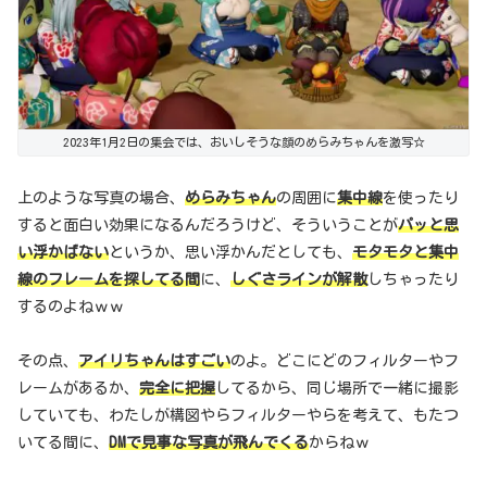
2023年1月2日の集会では、おいしそうな顔のめらみちゃんを激写☆
上のような写真の場合、
めらみちゃん
の周囲に
集中線
を使ったり
すると面白い効果になるんだろうけど、そういうことが
パッと思
い浮かばない
というか、思い浮かんだとしても、
モタモタと集中
線のフレームを探してる間
に、
しぐさラインが解散
しちゃったり
するのよねｗｗ
その点、
アイリちゃんはすごい
のよ。どこにどのフィルターやフ
レームがあるか、
完全に把握
してるから、同じ場所で一緒に撮影
していても、わたしが構図やらフィルターやらを考えて、もたつ
いてる間に、
DMで見事な写真が飛んでくる
からねｗ