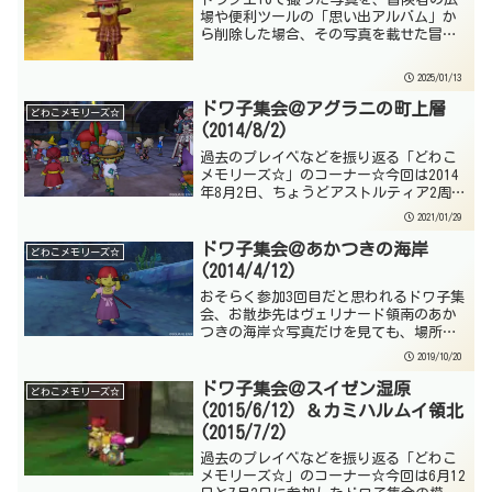
場や便利ツールの「思い出アルバム」か
ら削除した場合、その写真を載せた冒険
日誌や手紙から写真が消えてしまいま
す。それを避けるために、お気に入りや
2025/01/13
日誌などに使用した写真にはロックをか
けていたんだけど、そのロ...
ドワ子集会＠アグラニの町上層
どわこメモリーズ☆
(2014/8/2)
過去のプレイベなどを振り返る「どわこ
メモリーズ☆」のコーナー☆今回は2014
年8月2日、ちょうどアストルティア2周年
の日に参加したドワ子集会の模様をお届
2021/01/29
けするよ☆参考リンク: ドワ子集会 @ ウ
ィキ前回、獅子門の記事でも書いたけ
ドワ子集会＠あかつきの海岸
どわこメモリーズ☆
ど、この頃の...
(2014/4/12)
おそらく参加3回目だと思われるドワ子集
会、お散歩先はヴェリナード領南のあか
つきの海岸☆写真だけを見ても、場所が
ヴェリナード領のどこかくらいしかわか
2019/10/20
らないんだけど、お散歩先などをまとめ
てくれているウィキがあるので参考にさ
ドワ子集会＠スイゼン湿原
どわこメモリーズ☆
せてもらったよ☆まずは...
(2015/6/12) ＆カミハルムイ領北
(2015/7/2)
過去のプレイベなどを振り返る「どわこ
メモリーズ☆」のコーナー☆今回は6月12