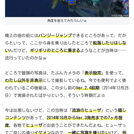
角度を変えてみたらしいｗ
橋上の宿の前には
バンジージャンプ
できるところがあって、だか
らといって、ここから身を乗り出したところで
転落したりはしな
い
んだけど、
ギリギリのところに集まる
ようなことが当時は……
流行っていたのかなｗ
ところで冒頭の写真は、たぶんカメラの「
表示設定
」を使って、
わたし以外を非表示
にして撮影しているね。今でも便利でよく使
われているこの機能は、この少し前の
Ver.2.4前期
（2014年12月25
日）で実装されたばかりという、そういう時期だよ☆
今は出現しないけど、この当時は「
流浪のヒューザ
」という
隠し
コンテンツ
があって、
2014年10月からVer.3発売までの7ヶ月程
度
、各地で
ヒューザ
と出会うことができたんだよね。ヒューザっ
てご存じの通り
イケメン
なので、
一緒に写真を撮りたい
けど、
他