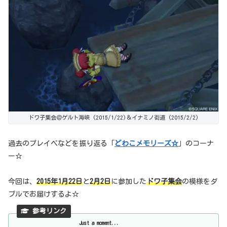
ドワ子集会＠ゲルト海峡 (2015/1/22)＆イナミノ街道 (2015/2/2)
過去のプレイベなどを振り返る「
どわこメモリーズ☆
」のコーナ
ー☆
今回は、
2015年1月22日
と
2月2日
に参加した
ドワ子集会
の模様をダ
ブルでお届けするよ☆
Just a moment...