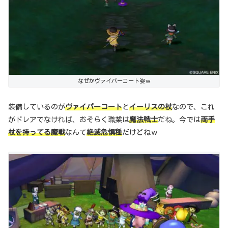
なぜかヴァイパーコート姿ｗ
装備しているのが
ヴァイパーコート
と
イーリスの杖
なので、これ
がドレアでなければ、おそらく職業は
魔法戦士
だね。今では
両手
杖を持ってる魔戦
なんて
絶滅危惧種
だけどねｗ