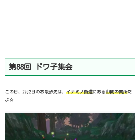
第88回 ドワ子集会
この日、2月2日のお散歩先は、
イナミノ街道
にある
山間の関所
だ
よ☆