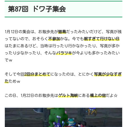
第87回 ドワ子集会
1月12日の集会は、お散歩先が
猫島
だったみたいだけど、写真が残
ってないので、おそらく
不参加
かな。今でも
眠すぎて行けない日
はたまにあるけど、当時は行ったり行かなかったり、写真が多か
ったり少なかったり、そんな
バラツキ
が今よりも多かったみたい
でｗ
そして今回
2回分まとめて
になったのは、とにかく
写真が少なすぎ
た
ためｗ
この日、1月22日のお散歩先は
ゲルト海峡
にある
橋上の宿
だよ☆