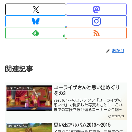
0
あかり
関連記事
ユーライザさんと思い出めぐり
どわこメモリーズ☆
その3
Ver.6.1～のコンテンツ「ユーライザの
思い出」で撮影した写真をもとに、これ
までの冒険を振り返るコーナー☆今回の
記事では、Ver.2全体のストーリーに触れ
2023/02/24
ている部分もあるので、ネタバレにはご
注意ください☆今回は、なんだか間をす
思い出アルバム2013～2015
思い出アルバム
っ飛ばして、...
ドラクエ10で撮った写真を、冒険者の広