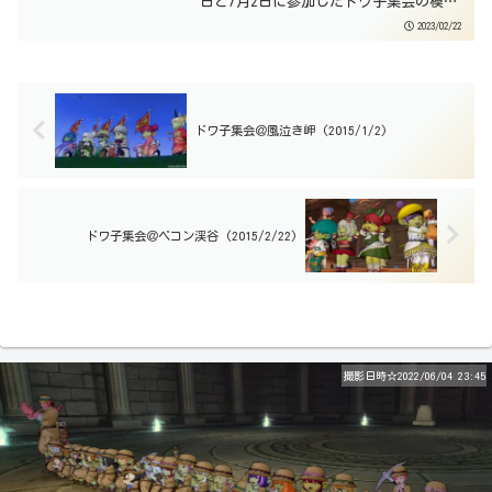
日と7月2日に参加したドワ子集会の模様
をお届けするよ☆第101回 ドワ子集会こ
2023/02/22
の日、6月12日のお散歩先は、スイゼン湿
原のスイの塔☆しぐさ「リュートを奏で
る」でライ...
ドワ子集会＠風泣き岬 (2015/1/2)
ドワ子集会＠ベコン渓谷 (2015/2/22)
撮影日時☆2022/06/04 23:45