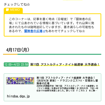
チェックしてね☆
このコーナーは、記事を書く時点（日曜夜）で「冒険者の広
場」にて公表されている情報に基づいています。それ以降に発
表されたものは随時追記していますが、書き漏らしの可能性も
あるので、
冒険者の広場
もあわせてチェックしてね☆
4月17日(月)
12:00～4/23 23:59
第11回 アストルティア・ナイト総選挙 大予選会！
第11回 アストルティア・ナイト総選挙 大予選会！
(2023/4/26 更新) - ドラゴンクエストX - 目覚めし冒
険者の広場
2024年3月開催予定「第11回 アストルティア・ナイト総選挙」の
「ナイト候補」を選出する予選会を開催！※ 2023/4/26 11位～48
位までの結果を発表しました。詳しくは 『 こちら 』 をご覧く
ださい。
hiroba.dqx.jp