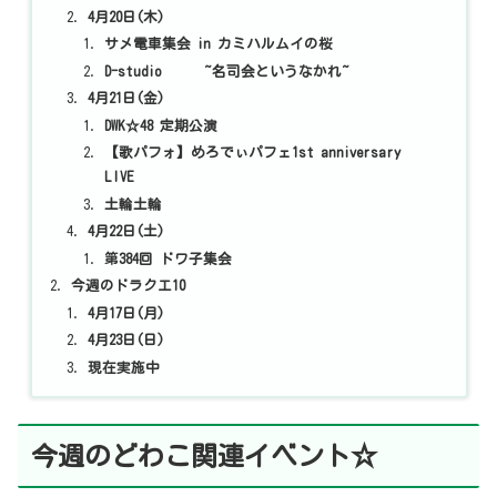
4月20日(木)
サメ電車集会 in カミハルムイの桜
D-studio ~名司会というなかれ~
4月21日(金)
DWK☆48 定期公演
【歌パフォ】めろでぃパフェ1st anniversary
LIVE
土輪土輪
4月22日(土)
第384回 ドワ子集会
今週のドラクエ10
4月17日(月)
4月23日(日)
現在実施中
今週のどわこ関連イベント☆