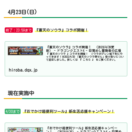
4月23日(日)
終了：23:59まで
『蒼天のソウラ』コラボ開催！
『蒼天のソウラ』コラボ開催！ （2023/4/20更
新） - ドラゴンクエストX - 目覚めし冒険者の広場
『 蒼天のソウラ 』コラボを開催！ ソウラがグレン城下町にや
ってきます！※2022/4/20 「蒼天のソウラ便せん」受け取りについ
て追記しました。詳しくは 『 こちら 』 をご覧ください。
hiroba.dqx.jp
現在実施中
4/30まで
『おでかけ超便利ツール』新生活応援キャンペーン！
『おでかけ超便利ツール』新生活応援キャンペー
ン！ （2023/4/10） - ドラゴンクエストX - 目覚め