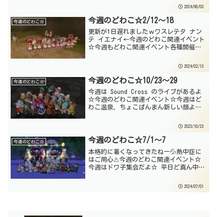
ントは、こちらから情報提供をお願いし
2024/06/03
ます。締切：6/9(日)15時6月5日(水)雑
談系 青...
今週のどわこ☆2/12～18
今週のどわこ☆
更新が1日遅れましたｗワスレテタ ナン
テ イエナイ←今週のどわこ関連イベント
☆今週もどわこ関連イベント各種開催
☆※更新が遅れたので、2/12のプレイベ
は省略しますおねがい 来週2/19～26の
2024/02/13
どわこ関連イベントは、こちらから情報
提供をお願い...
今週のどわこ☆10/23～29
今週のどわこ☆
今週は Sound Cross のライブがあるよ
☆今週のどわこ関連イベント☆今週はど
わこ温泉、ちょこぱんまん新しい顔よ！
集会、Sound Cross ライブなどがあるよ
☆おねがい 来週10/30～11/5のどわこ関
2023/10/23
連イベントは、こちらから情...
今週のどわこ☆7/1～7
今週のどわこ☆
本格的に暑くなってきたねー💦熱中症に
はご用心⚠今週のどわこ関連イベント☆
今週はドワ子集会だよ☆ 平日ど真ん中だ
けどｗ土曜から4日間、キラ爆もあるので
お見逃しなく☆おねがい 来週7/8～14の
2024/07/01
どわこ関連イベントは、こちらから情報
提供をお願いし...