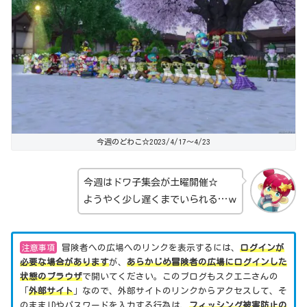
今週のどわこ☆2023/4/17～4/23
今週はドワ子集会が土曜開催☆
ようやく少し遅くまでいられる…ｗ
注意事項
冒険者への広場へのリンクを表示するには、
ログインが
必要な場合があります
が、
あらかじめ冒険者の広場にログインした
状態のブラウザ
で開いてください。このブログもスクエニさんの
「
外部サイト
」なので、外部サイトのリンクからアクセスして、そ
のままIDやパスワードを入力する行為は、
フィッシング被害防止の