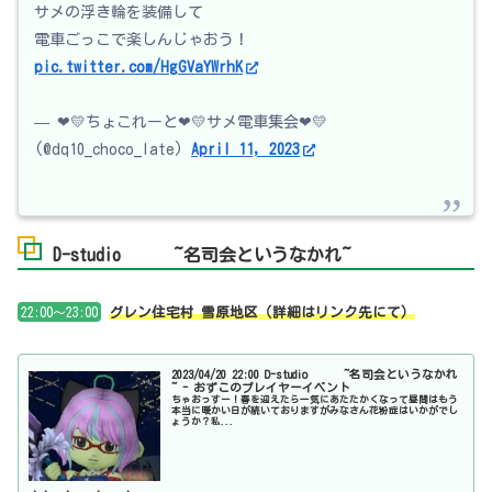
サメの浮き輪を装備して
電車ごっこで楽しんじゃおう！
pic.twitter.com/HgGVaYWrhK
— ❤💛ちょこれーと❤💛サメ電車集会❤💛
(@dq10_choco_late)
April 11, 2023
D-studio ~名司会というなかれ~
22:00～23:00
グレン住宅村 雪原地区（詳細はリンク先にて）
2023/04/20 22:00 D-studio ~名司会というなかれ
~ - おずこのプレイヤーイベント
ちゃおっすー！春を迎えたら一気にあたたかくなって昼間はもう
本当に暖かい日が続いておりますがみなさん花粉症はいかがでし
ょうか？私...