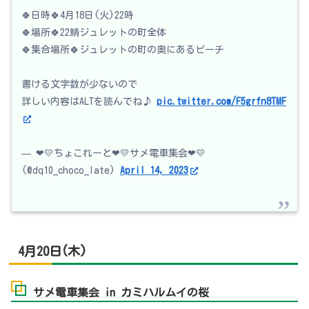
🍀日時🍀4月18日(火)22時
🍀場所🍀22鯖ジュレットの町全体
🍀集合場所🍀ジュレットの町の奥にあるビーチ
書ける文字数が少ないので
詳しい内容はALTを読んでね♪
pic.twitter.com/F5grfn8TMF
— ❤💛ちょこれーと❤💛サメ電車集会❤💛
(@dq10_choco_late)
April 14, 2023
4月20日(木)
サメ電車集会 in カミハルムイの桜