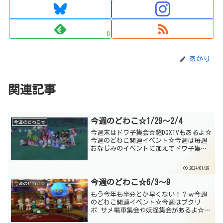
0
あかり
関連記事
今週のどわこ☆1/29～2/4
今週のどわこ☆
今週末はドワ子集会☆超DQXTVもあるよ☆
今週のどわこ関連イベント☆今週は毎週
おなじみのイベントに加えてドワ子集会
が開催☆おねがい 来週2/5～11のどわこ
関連イベントは、こちらから情報提供を
2024/01/29
お願いします。締切：2/4(日)15時1月29
日...
今週のどわこ☆6/3～9
今週のどわこ☆
もう今年も半分とか早くない！？ｗ今週
のどわこ関連イベント☆今週はプクリ
ポ サメ電車集会や妖怪集会があるよ☆お
ねがい 来週6/10～16のどわこ関連イベ