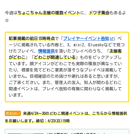
今週は
ちょこちゃん主催の複数イベント
に、
ドワ子集会
もあるよ
☆
記事掲載の前日15時時点
で「
プレイヤーイベント告知
」ペ
ージに掲載されている内容と、X、mixi2、Blueskyなどで見つ
けたプレイベ、
情報提供
を頂いたプレイベのうち、「
主催者
がどわこ
」「
どわこが関連している
」ものをピックアップし
ています。顔アイコンがどわこでも実際の種族が異なってい
たり、概要を見てどわこ要素が薄そうなプレイベは掲載して
いません。目視確認のため抜けや漏れはあると思いますが、
ご了承ください。また、管理人の友人、知人が関わるどわこ
関連イベントは、プレイベ告知の有無に関わりなく掲載して
います。
おねがい
来週4/24～30のどわこ関連イベントは、こちらから情報提供
をお願いします。締切：4/23
(日)15時