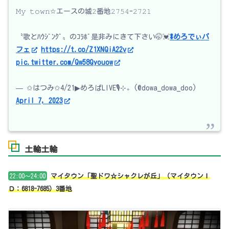
𝙼𝚢 𝚝𝚘𝚠𝚗✩エースの城𝟸番地𝟸𝟽𝟻𝟺-𝟸𝟽𝟸𝟷
〝歌とﾊｳｼﾞﾝｸﾞ〟のｺﾗﾎﾞ是非みにきて下さい🤭💓
#めろでぃパ
フェ
https://t.co/Z1XNQiA22v
pic.twitter.com/Qw58Qyouow
— ✩はつみ✩4/21▶︎めろぱLIVE🎙⊹₊ (@dowa_dowa_doo)
April 7, 2023
土輪土輪
22:00～24:00
マイタウン「聖ドワ☆シャクレが丘」（マイタウンＩ
Ｄ：6818-7685）3番地