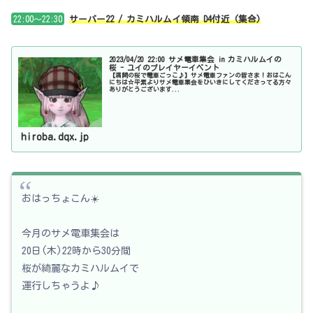
22:00～22:30
サーバー22 / カミハルムイ領南 D4付近 (集合)
2023/04/20 22:00 サメ電車集会 in カミハルムイの
桜 - ユイのプレイヤーイベント
【満開の桜で電車ごっこ♪】サメ電車ファンの皆さま！おはこん
にちは☆平素よりサメ電車集会をひいきにしてくださってる方々
ありがとうございます...
hiroba.dqx.jp
おはっちょこん☀️
今月のサメ電車集会は
20日(木)22時から30分間
桜が綺麗なカミハルムイで
運行しちゃうよ♪