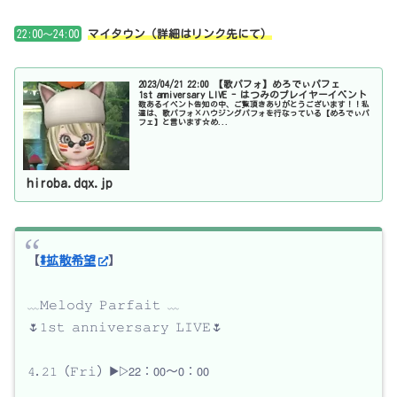
22:00～24:00
マイタウン（詳細はリンク先にて）
2023/04/21 22:00 【歌パフォ】めろでぃパフェ
1st anniversary LIVE - はつみのプレイヤーイベント
数あるイベント告知の中、ご覧頂きありがとうございます！！私
達は、歌パフォ×ハウジングパフォを行なっている【めろでぃパ
フェ】と言います☆め...
hiroba.dqx.jp
【
#拡散希望
】
﹏𝙼𝚎𝚕𝚘𝚍𝚢 𝙿𝚊𝚛𝚏𝚊𝚒𝚝 ﹏
🌷𝟷𝚜𝚝 𝚊𝚗𝚗𝚒𝚟𝚎𝚛𝚜𝚊𝚛𝚢 𝙻𝙸𝚅𝙴🌷
𝟺.𝟸𝟷（𝙵𝚛𝚒）▶︎▷𝟤𝟤：𝟢𝟢〜𝟢：𝟢𝟢