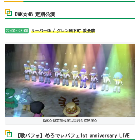
DWK☆48 定期公演
22:00～23:00
サーバー05 / グレン城下町 教会前
DWK☆48定期公演は毎週金曜開演☆
【歌パフォ】めろでぃパフェ1st anniversary LIVE