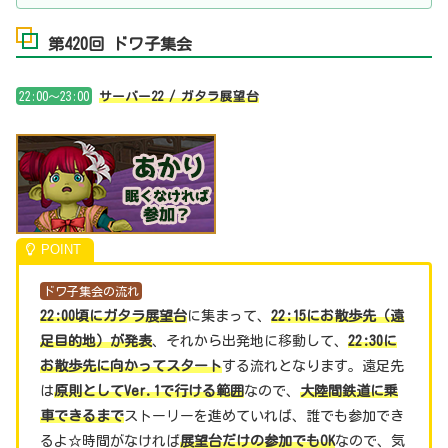
第420回 ドワ子集会
22:00～23:00
サーバー22 / ガタラ展望台
ドワ子集会の流れ
22:00頃にガタラ展望台
に集まって、
22:15にお散歩先（遠
足目的地）が発表
、それから出発地に移動して、
22:30に
お散歩先に向かってスタート
する流れとなります。遠足先
は
原則としてVer.1で行ける範囲
なので、
大陸間鉄道に乗
車できるまで
ストーリーを進めていれば、誰でも参加でき
るよ☆時間がなければ
展望台だけの参加でもOK
なので、気