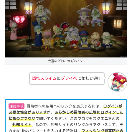
今週のどわこ☆4/22～28
隠れスライム
に
プレイベ
に忙しい週！
注意事項
冒険者への広場へのリンクを表示するには、
ログインが
必要な場合があります
が、
あらかじめ冒険者の広場にログインした
状態のブラウザ
で開いてください。このブログもスクエニさんの
「
外部サイト
」なので、外部サイトのリンクからアクセスして、そ
のままIDやパスワードを入力する行為は、
フィッシング被害防止の