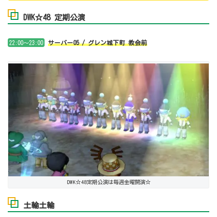
DWK☆48 定期公演
22:00～23:00
サーバー05 / グレン城下町 教会前
DWK☆48定期公演は毎週金曜開演☆
土輪土輪