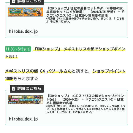
『DQXショップ』猛獣の道着セットやダーマ神殿の家
具庭具セットなどが登場！ （2024/4/25 更新） - ド
ラゴンクエストX - 目覚めし冒険者の広場
4月25日（木）に登場の新アイテムをご紹介。詳しくは 『 こちら
』 をご覧ください。
hiroba.dqx.jp
11:00～5/2まで
『DQXショップ』 メギストリスの都でショップポイン
トGet！
メギストリスの都
G4
バジールさん
と話すと、
ショップポイント
100P
もらえます☆
『DQXショップ』 メギストリスの都でショップポイン
トGet！ （2024/4/25） - ドラゴンクエストX - 目覚
めし冒険者の広場
4月25日（木）に、メギストリスの都G-4 に、DQXショップ店員「バ
ジール」が登場！ショップポイントを100ポイントもらえます！詳
しくは 『 こちら 』 をご覧ください。
hiroba.dqx.jp