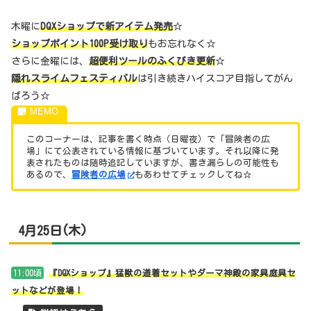
木曜に
DQXショップで新アイテム発売
☆
ショップポイント100P受け取り
もお忘れなく☆
さらに金曜には、
超便利ツールのふくびき更新
☆
隠れスライムフェスティバル
は引き続きハイスコア目指してがん
ばろう☆
このコーナーは、記事を書く時点（日曜夜）で「冒険者の広
場」にて公表されている情報に基づいています。それ以降に発
表されたものは随時追記していますが、書き漏らしの可能性も
あるので、
冒険者の広場
もあわせてチェックしてね☆
4月25日(木)
11:00頃
『DQXショップ』猛獣の道着セットやダーマ神殿の家具庭具セ
ットなどが登場！