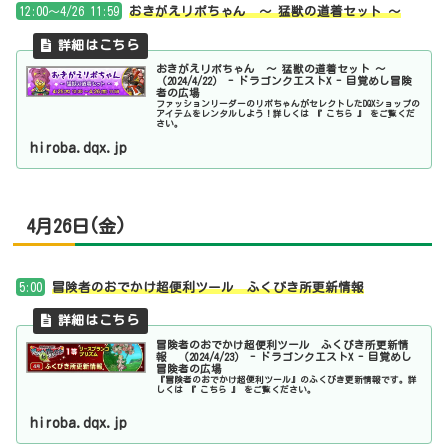
12:00～4/26 11:59
おきがえリポちゃん ～ 猛獣の道着セット ～
おきがえリポちゃん ～ 猛獣の道着セット ～
（2024/4/22） - ドラゴンクエストX - 目覚めし冒険
者の広場
ファッションリーダーのリポちゃんがセレクトしたDQXショップの
アイテムをレンタルしよう！詳しくは 『 こちら 』 をご覧くだ
さい。
hiroba.dqx.jp
4月26日(金)
5:00
冒険者のおでかけ超便利ツール ふくびき所更新情報
冒険者のおでかけ超便利ツール ふくびき所更新情
報 （2024/4/23） - ドラゴンクエストX - 目覚めし
冒険者の広場
『冒険者のおでかけ超便利ツール』のふくびき更新情報です。詳
しくは 『 こちら 』 をご覧ください。
hiroba.dqx.jp