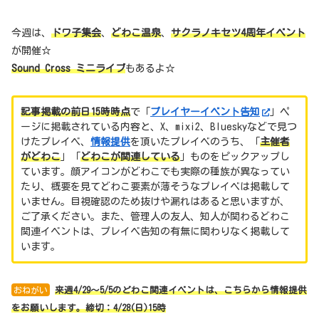
今週は、
ドワ子集会
、
どわこ温泉
、
サクラノキセツ4周年イベント
が開催☆
Sound Cross ミニライブ
もあるよ☆
記事掲載の前日15時時点
で「
プレイヤーイベント告知
」ペ
ージに掲載されている内容と、X、mixi2、Blueskyなどで見つ
けたプレイベ、
情報提供
を頂いたプレイベのうち、「
主催者
がどわこ
」「
どわこが関連している
」ものをピックアップし
ています。顔アイコンがどわこでも実際の種族が異なってい
たり、概要を見てどわこ要素が薄そうなプレイベは掲載して
いません。目視確認のため抜けや漏れはあると思いますが、
ご了承ください。また、管理人の友人、知人が関わるどわこ
関連イベントは、プレイベ告知の有無に関わりなく掲載して
います。
おねがい
来週4/29～5/5のどわこ関連イベントは、こちらから情報提供
をお願いします。締切：4/28
(日)15時