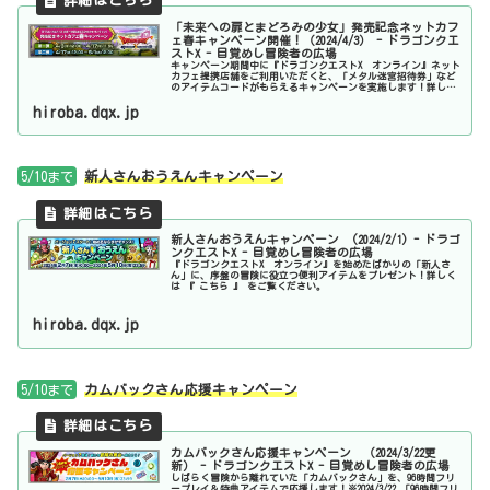
「未来への扉とまどろみの少女」発売記念ネットカフ
ェ春キャンペーン開催！（2024/4/3） - ドラゴンクエ
ストX - 目覚めし冒険者の広場
キャンペーン期間中に『ドラゴンクエストX オンライン』ネット
カフェ提携店舗をご利用いただくと、「メタル迷宮招待券」など
のアイテムコードがもらえるキャンペーンを実施します！詳しく
は 『 こちら 』 をご覧ください。
hiroba.dqx.jp
5/10まで
新人さんおうえんキャンペーン
新人さんおうえんキャンペーン (2024/2/1) - ドラゴ
ンクエストX - 目覚めし冒険者の広場
『ドラゴンクエストX オンライン』を始めたばかりの「新人さ
ん」に、序盤の冒険に役立つ便利アイテムをプレゼント！詳しく
は 『 こちら 』 をご覧ください。
hiroba.dqx.jp
5/10まで
カムバックさん応援キャンペーン
カムバックさん応援キャンペーン （2024/3/22更
新） - ドラゴンクエストX - 目覚めし冒険者の広場
しばらく冒険から離れていた「カムバックさん」を、96時間フリ
ープレイ＆特典アイテムで応援します！※2024/3/22 「96時間フリ