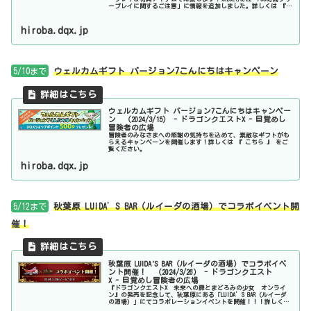
ープレイに関するご注意」に情報を追加しました。詳しくは 『
こちら 』 をご覧ください。
hiroba.dqx.jp
5/10まで
ウェルカムギフト バージョン7こんにちはキャンペーン
ウェルカムギフト バージョン7こんにちはキャンペー
ン （2024/3/15） - ドラゴンクエストX - 目覚めし
冒険者の広場
冒険者のみなさまへの感謝の気持ちを込めて、素敵なギフトがも
らえるキャンペーンを開催します！詳しくは 『 こちら 』 をご
覧ください。
hiroba.dqx.jp
5/12まで
秋葉原 LUIDA’S BAR（ルイーダの酒場）でコラボイベント開
催！
秋葉原 LUIDA'S BAR（ルイーダの酒場）でコラボイベ
ント開催！ （2024/3/26） - ドラゴンクエスト
X - 目覚めし冒険者の広場
『ドラゴンクエストX 未来への扉とまどろみの少女 オンライ
ン』の発売を記念して、秋葉原にある「LUIDA’S BAR（ルイーダ
の酒場）」にてコラボレーションイベントを開催！！！詳しくは
『 こちら 』 をご覧ください。