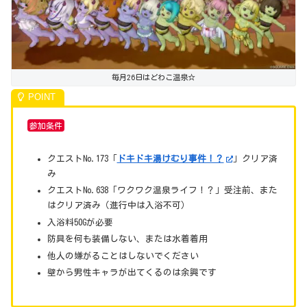
毎月26日はどわこ温泉☆
参加条件
クエストNo.173「
ドキドキ湯けむり事件！？
」クリア済
み
クエストNo.638「ワクワク温泉ライフ！？」受注前、また
はクリア済み（進行中は入浴不可）
入浴料50Gが必要
防具を何も装備しない、または水着着用
他人の嫌がることはしないでください
壁から男性キャラが出てくるのは余興です