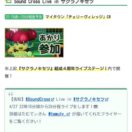
Sound Cross Live in サクラノキセツ
22:15頃～20分程度予定
マイタウン「チェリーヴィレッジ」C6
※上記
『サクラノキセツ』結成４周年ライブステージ！
内で開
催！
【告知】
#SoundCross
Live in
#サクラノキセツ
4/27 22時15分頃から20分程ライブをします！🎹
詳細はたむてぃさん
@tamuty_
が描いてくれたフライヤー
をご覧ください！