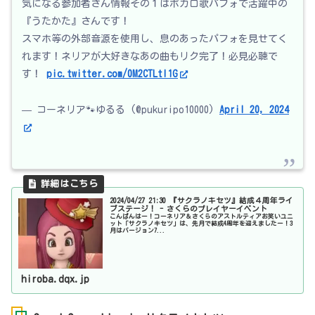
気になる参加者さん情報その１はボカロ歌パフォで活躍中の
『うたかた』さんです！
スマホ等の外部音源を使用し、息のあったパフォを見せてく
れます！ネリアが大好きなあの曲もリク完了！必見必聴で
す！
pic.twitter.com/0M2CTLtI1G
— コーネリア🐾ゆるる (@pukuripo10000)
April 20, 2024
2024/04/27 21:30 『サクラノキセツ』結成４周年ライ
ブステージ！ - さくらのプレイヤーイベント
こんばんはー！コーネリア＆さくらのアストルティアお笑いユニ
ット「サクラノキセツ」は、先月で結成4周年を迎えましたー！3
月はバージョン7...
hiroba.dqx.jp