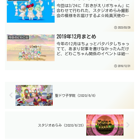
今回は3/24に「おきがえリポちゃん」に
合わせて行われた、スタジオめらみ撮影
会の模様をお届けするよ☆純真天使のド
レスセット☆3月に登場した新商品は「純
真天使のドレスセット」☆今年のバレン
2023/03/29
タインイベントの衣装「ガーデンドレ
ス」もそうだったけど...
2019年12月まとめ
今日のどわこ☆
今年の12月はちょっとバタバタしちゃっ
てて、あまり記事を書けなかったんだけ
ど、どわこちゃん関係のイベントは結構
いろいろ参加してたので、まだ紹介でき
てない写真を、大みそかの夜に一気に載
2019/12/31
せていくよ☆なんという年の瀬のギリギ
リ感(;^ω^)アスフ...
聖ドワ子学院 (2020/6/6)
スタジオめらみ (2020/6/25)