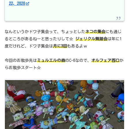
22, 2020
なんというかドワ子集会って、ちょっとした
ネコの集会
にも通じ
るところがあるねーと思ったりして☆
ジェリクル舞踏会
は年に1
度だけれど、ドワ子集会は
月に3回
もあるよｗ
今回のお散歩先は
ミュルエルの森
のC-6なので、
オルフェア西口
か
らお散歩スタート☆