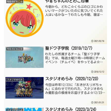
やぁちゃんのどわこ印章
今日のどわこ☆
今朝から、どわこ☆くらぶのロゴにかわ
いいマークがついたのに気づいてくれた
人はいるかなー？わたしも今朝、寝ぼけ
まなこでスマホを見たらこのツイートの
通知が来ていて、びっくりして飛び起き
たんだけどねｗ@dqx_akkarinあかりちゃ
ん♪いつも優...
2021/02/19
聖ドワ子学院 (2019/12/7)
今日のどわこ☆
わたしの所属するチーム「聖ドワ子学
院」では、毎週土曜21時～0時頃にチーム
イベント（チムイベ）をやってるよ☆イ
ベントの内容は「チームおにごっこ帽」
を使った鬼ごっこ（かくれんぼ）だった
2019/12/12
り、災厄の王やダークドレアム、もしく
は防衛軍などのバトルだ...
スタジオめらみ (2020/12/23)
スタジオめらみ
今回は昨年12/23に「おきがえリポちゃ
ん」に合わせて行われた、スタジオめら
み撮影会の模様をお届けするよ☆12/23☆
ダッフルセーラーセットバージョン5.4が
リリースされた当日に登場した「ダッフ
2021/01/31
ルセーラーセット」は、セーラーカラー
と短いスカ...
スタジオめらみ (2023/3/24)
スタジオめらみ