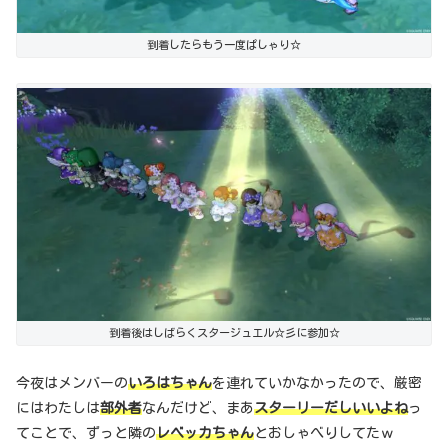
到着したらもう一度ぱしゃり☆
到着後はしばらくスタージュエル☆彡に参加☆
今夜はメンバーの
いろはちゃん
を連れていかなかったので、厳密
にはわたしは
部外者
なんだけど、まあ
スターリーだしいいよね
っ
てことで、ずっと隣の
レベッカちゃん
とおしゃべりしてたｗ