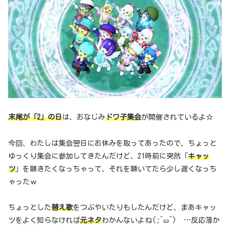
末尾が「2」の日
は、おなじみ
ドワ子集会
が開催されているよ☆
今回、わたしは集会翌日にお休みを取ってあったので、ちょっと
ゆっくり集会に参加してきたんだけど、21時前に突然「
キャッ
ツ
」を聴きたくなっちゃって、それを聴いてたら少し遅くなっち
ゃったｗ
ちょっとした
替え歌
をつぶやいたりもしたんだけど、まあキャッ
ツをよく知らなければ
元ネタ
わかんないよね(;^ω^) …反応薄か