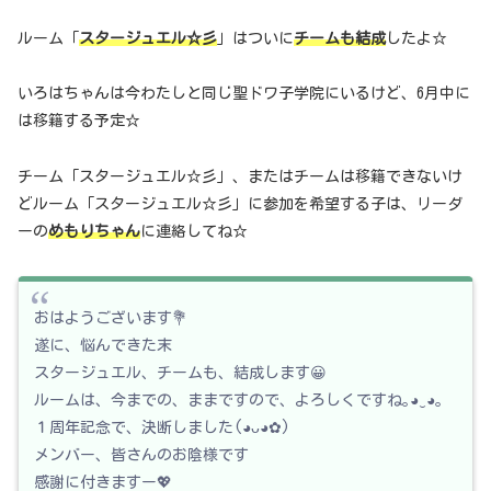
ルーム「
スタージュエル☆彡
」はついに
チームも結成
したよ☆
いろはちゃんは今わたしと同じ聖ドワ子学院にいるけど、6月中に
は移籍する予定☆
チーム「スタージュエル☆彡」、またはチームは移籍できないけ
どルーム「スタージュエル☆彡」に参加を希望する子は、リーダ
ーの
めもりちゃん
に連絡してね☆
おはようございます💐
遂に、悩んできた末
スタージュエル、チームも、結成します😀
ルームは、今までの、ままですので、よろしくですね｡◕‿◕｡
１周年記念で、決断しました(◕ᴗ◕✿)
メンバー、皆さんのお陰様です
感謝に付きますー💖