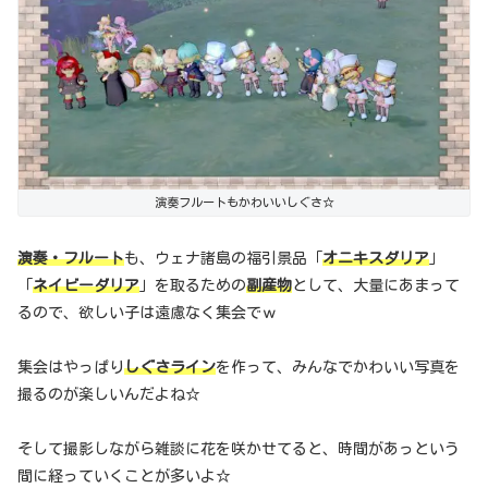
演奏フルートもかわいいしぐさ☆
演奏・フルート
も、ウェナ諸島の福引景品「
オニキスダリア
」
「
ネイビーダリア
」を取るための
副産物
として、大量にあまって
るので、欲しい子は遠慮なく集会でｗ
集会はやっぱり
しぐさライン
を作って、みんなでかわいい写真を
撮るのが楽しいんだよね☆
そして撮影しながら雑談に花を咲かせてると、時間があっという
間に経っていくことが多いよ☆