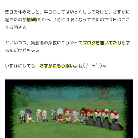
翌日お休みだしと、平日にしてはゆっくりしてたけど、さすがに
起きたのが
朝5時
だから、1時には眠くなってきたので今日はここ
でお開き☆
といいつつ、集会後の深夜にこうやって
ブログを書いてたり
もす
るんだけどもｗｗ
いずれにしても、
さすがにもう眠い
よね(;’∀’)ｗ