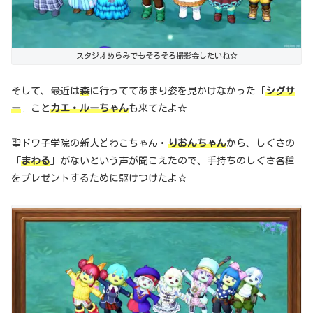
スタジオめらみでもそろそろ撮影会したいね☆
そして、最近は
森
に行っててあまり姿を見かけなかった「
シグサ
ー
」こと
カエ・ルーちゃん
も来てたよ☆
聖ドワ子学院の新人どわこちゃん・
りおんちゃん
から、しぐさの
「
まわる
」がないという声が聞こえたので、手持ちのしぐさ各種
をプレゼントするために駆けつけたよ☆