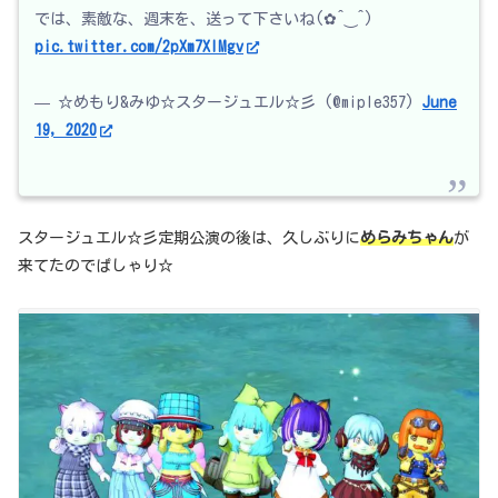
では、素敵な、週末を、送って下さいね(✿^‿^)
pic.twitter.com/2pXm7XIMgv
— ☆めもり&みゆ☆スタージュエル☆彡 (@miple357)
June
19, 2020
スタージュエル☆彡定期公演の後は、久しぶりに
めらみちゃん
が
来てたのでぱしゃり☆