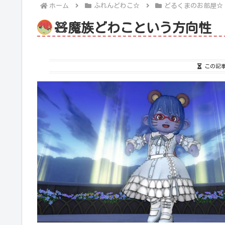
ホーム
ふれんどわこ☆
どるくまのお部屋☆
🧸魔族どわこという方向性
この記