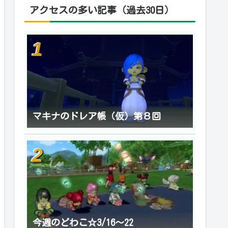
アクセスの多い記事（過去30日）
マキナのドレア帳（仮）第８回
今週のどわこ☆3/16～22