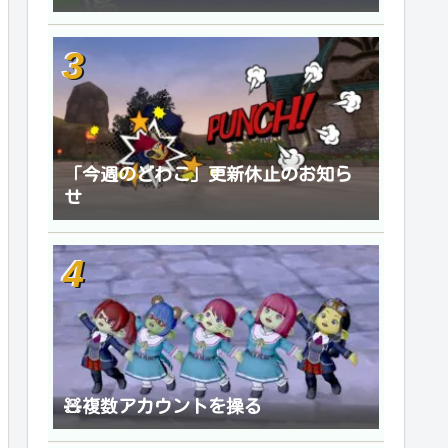
「今週のどわこ」更新休止のお知ら
せ
🧸複数アカウントを操る