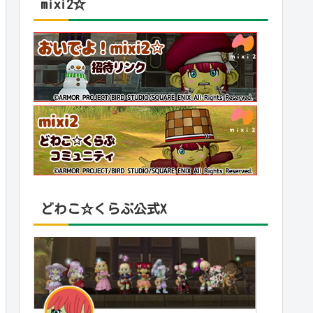
mixi2☆
どわこ☆くらぶ公式X