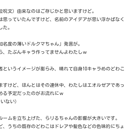
位呪文）由来なのはご存じかと思いますけど。
は思っていたんですけど、名前のアイデアが思い浮かばなく
した。
知名度の薄いドルクマちゃん」発言が。
ら、たぶんキャラ作ってませんよわたしｗ
者というイメージが膨らみ、晴れて自身10キャラめのどわこ
ありますけど、ほんとはその連休中、わたしはエオルゼアであっ
める予定だったのがお流れにｗ
でいない）
ルームを立ち上げた、らリるちゃんの影響が大きいです。
ど、うちの既存のどわこはドレアや髪色などの色味的にちょ