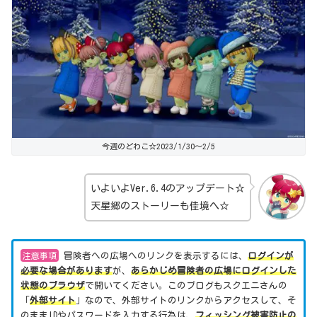
今週のどわこ☆2023/1/30～2/5
いよいよVer.6.4のアップデート☆
天星郷のストーリーも佳境へ☆
注意事項
冒険者への広場へのリンクを表示するには、
ログインが
必要な場合があります
が、
あらかじめ冒険者の広場にログインした
状態のブラウザ
で開いてください。このブログもスクエニさんの
「
外部サイト
」なので、外部サイトのリンクからアクセスして、そ
のままIDやパスワードを入力する行為は、
フィッシング被害防止の