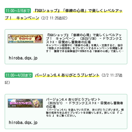
11:00～3/6まで
『DQXショップ』「修練の心得」で楽しくレベルアッ
プ！ キャンペーン
(2/2 11:25追記)
『DQXショップ』「修練の心得」で楽しくレベルアッ
プ！ キャンペーン （2023/1/30） - ドラゴンクエ
ストX - 目覚めし冒険者の広場
キャンペーン期間中に「修練の心得」を購入・交換すると、後日
「特急メタル招待券」をプレゼントするキャンペーンを開催しま
す！ 獲得できる経験値が+100%される「修練の心得」で楽しくレ
ベルアップしよう！詳しくは 『 こちら 』 をご覧ください。
hiroba.dqx.jp
11:00～4/30まで
バージョン6.4 ありがとうプレゼント
(2/2 11:27追
記)
バージョン6.4 ありがとうプレゼント
（2023/2/1） - ドラゴンクエストX - 目覚めし冒険者
の広場
「バージョン6.4」を遊んでいただき、ありがとうございます。感
謝の気持ちを込めてプレゼントをお贈りします。詳しくは 『 こ
ちら 』 をご覧ください。
hiroba.dqx.jp