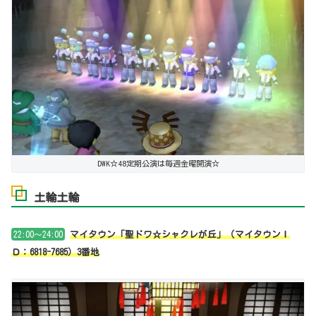
DWK☆48定期公演は毎週金曜開演☆
土輪土輪
22:00～24:00
マイタウン「聖ドワ☆シャクレが丘」（マイタウンＩ
Ｄ：6818-7685）3番地