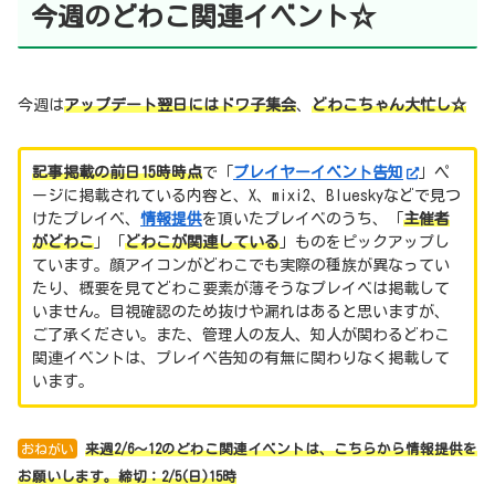
今週のどわこ関連イベント☆
今週は
アップデート翌日にはドワ子集会
、
どわこちゃん大忙し☆
記事掲載の前日15時時点
で「
プレイヤーイベント告知
」ペ
ージに掲載されている内容と、X、mixi2、Blueskyなどで見つ
けたプレイベ、
情報提供
を頂いたプレイベのうち、「
主催者
がどわこ
」「
どわこが関連している
」ものをピックアップし
ています。顔アイコンがどわこでも実際の種族が異なってい
たり、概要を見てどわこ要素が薄そうなプレイベは掲載して
いません。目視確認のため抜けや漏れはあると思いますが、
ご了承ください。また、管理人の友人、知人が関わるどわこ
関連イベントは、プレイベ告知の有無に関わりなく掲載して
います。
おねがい
来週2/6～12のどわこ関連イベントは、こちらから情報提供を
お願いします。締切：2/5(日)15時