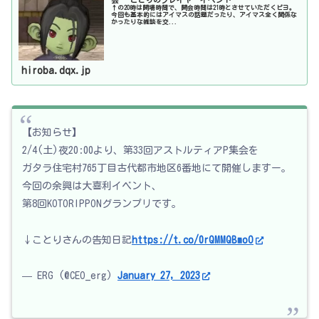
↑の20時は開場時間で、開会時間は21時とさせていただくピヨ。
今回も基本的にはアイマスの話題だったり、アイマス全く関係な
かったりな雑談を交...
hiroba.dqx.jp
【お知らせ】
2/4(土)夜20:00より、第33回アストルティアP集会を
ガタラ住宅村765丁目古代都市地区6番地にて開催しますー。
今回の余興は大喜利イベント、
第8回KOTORIPPONグランプリです。
↓ことりさんの告知日記
https://t.co/0rQMMQBmoO
— ERG (@CEO_erg)
January 27, 2023