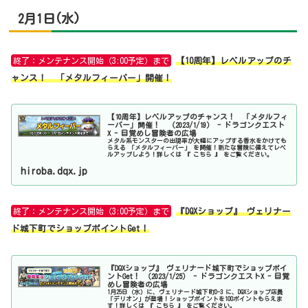
2月1日(水)
終了：メンテナンス開始（3:00予定）まで
【10周年】レベルアップのチ
ャンス！ 「メタルフィーバー」開催！
【10周年】レベルアップのチャンス！ 「メタルフィ
ーバー」開催！ （2023/1/19） - ドラゴンクエスト
X - 目覚めし冒険者の広場
メタル系モンスターの出現率が大幅にアップする香水をかけても
らえる 「メタルフィーバー」 を開催！新たな冒険に備えてレベ
ルアップしよう！詳しくは 『 こちら 』 をご覧ください。
hiroba.dqx.jp
終了：メンテナンス開始（3:00予定）まで
『DQXショップ』 ヴェリナー
ド城下町でショップポイントGet！
『DQXショップ』 ヴェリナード城下町でショップポイ
ントGet！ （2023/1/25） - ドラゴンクエストX - 目覚
めし冒険者の広場
1月25日（水）に、ヴェリナード城下町D-3 に、DQXショップ店員
「デリオン」が登場！ショップポイントを100ポイントもらえま
す！詳しくは 『 こちら 』 をご覧ください。