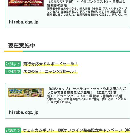
（2023/2/27 更新） - ドラゴンクエストX - 目覚めし
冒険者の広場
冒険者の皆さんの中から、栄えある『十代目 アストルティア・プ
リンセス』を決定するコンテストを開催します！※ 2023/2/27 投
票期間は終了しました。結果発表をお待ちください。詳しくは 『
こちら 』 をご覧ください。
hiroba.dqx.jp
現在実施中
2/24まで
飛行対応★ドルボードセール！
2/24まで
ネコの日！ ニャン×3セール！
『DQXショップ』 サハラコートセットやお店屋さんご
っこができる庭具などが登場！ (2023/1/25 更
新) - ドラゴンクエストX - 目覚めし冒険者の広場
1月25日（水）に登場の新アイテムをご紹介。詳しくは 『 こちら
』 をご覧ください。
hiroba.dqx.jp
2/28まで
ウェルカムギフト DQXオフライン発売記念キャンペーン (ギ