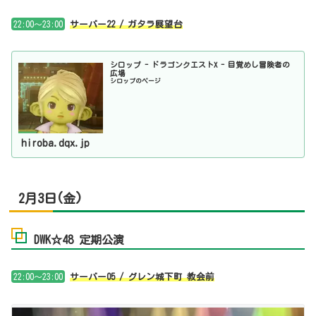
22:00～23:00
サーバー22 / ガタラ展望台
シロップ - ドラゴンクエストX - 目覚めし冒険者の
広場
シロップのページ
hiroba.dqx.jp
2月3日(金)
DWK☆48 定期公演
22:00～23:00
サーバー05 / グレン城下町 教会前