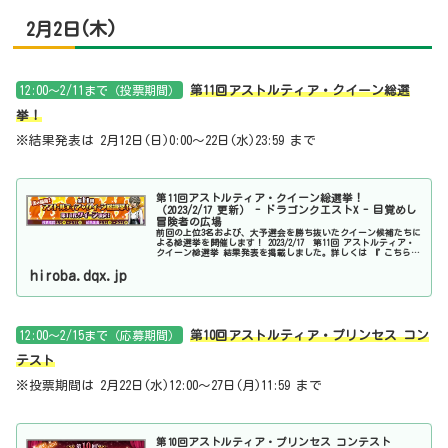
2月2日(木)
12:00～2/11まで（投票期間）
第11回アストルティア・クイーン総選
挙！
※結果発表は 2月12日(日)0:00～22日(水)23:59 まで
第11回アストルティア・クイーン総選挙！
（2023/2/17 更新） - ドラゴンクエストX - 目覚めし
冒険者の広場
前回の上位3名および、大予選会を勝ち抜いたクイーン候補たちに
よる総選挙を開催します！ 2023/2/17 第11回 アストルティア・
クイーン総選挙 結果発表を掲載しました。詳しくは 『 こちら
』 をご覧ください。
hiroba.dqx.jp
12:00～2/15まで（応募期間）
第10回アストルティア・プリンセス コン
テスト
※投票期間は 2月22日(水)12:00～27日(月)11:59 まで
第10回アストルティア・プリンセス コンテスト