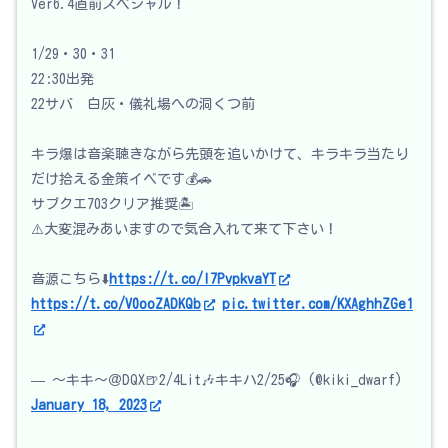
Ver6.4直前スペシャル！
1/29・30・31
22:30出発
22サバ 白灰・儀礼場への洞くつ前
キラ爆は音楽聴きながら先頭を追いかけて、キラキラ当たり
だけ拾える金策イベです💰🚗
サブクエ703クリア推奨🏝️
⚠️大変混みあいますので気合入れて来て下さい！
音源こちら⬇️
https://t.co/I7PvpkvaYT
https://t.co/V0ooZADKQb
pic.twitter.com/KXAghhZGe1
— ～キキ～＠DQX🍺2/4Lit🎶キキハ2/25🎧 (@kiki_dwarf)
January 18, 2023