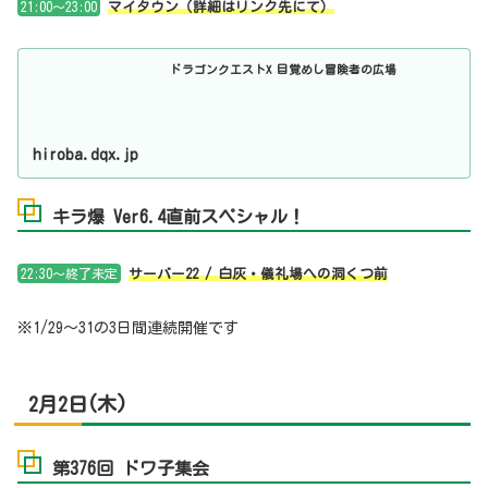
21:00～23:00
マイタウン（詳細はリンク先にて）
ドラゴンクエストX 目覚めし冒険者の広場
hiroba.dqx.jp
キラ爆 Ver6.4直前スペシャル！
22:30～終了未定
サーバー22 / 白灰・儀礼場への洞くつ前
※1/29～31の3日間連続開催です
2月2日(木)
第376回 ドワ子集会