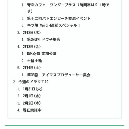
青空カフェ ワンダープラス（時間帯は２１時で
す）
第十二回バトエンビーチ交流イベント
キラ爆 Ver6.4直前スペシャル！
2月2日(木)
第376回 ドワ子集会
2月3日(金)
DWK☆48 定期公演
土輪土輪
2月4日(土)
第33回 アイマスプロデューサー集会
今週のドラクエ10
1月31日(火)
2月1日(水)
2月2日(木)
現在実施中