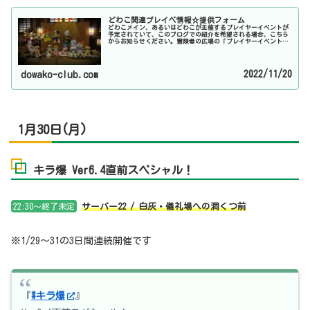
どわこ関連プレイベ情報☆提供フォーム
どわこメイン、あるいはどわこが主催するプレイヤーイベントが
予定されていて、このブログでの紹介を希望される場合、こちら
からお知らせください。冒険者の広場の「プレイヤーイベント告
知」に、どわこのキャラクターで掲載していれば、基本的には毎
週チェッ...
2022/11/20
dowako-club.com
1月30日(月)
キラ爆 Ver6.4直前スペシャル！
22:30～終了未定
サーバー22 / 白灰・儀礼場への洞くつ前
※1/29～31の3日間連続開催です
『
#キラ爆
』