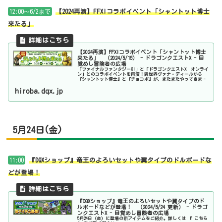
12:00～6/2まで
【2024再演】FFXIコラボイベント「シャントット博士
来たる」
【2024再演】FFXIコラボイベント「シャントット博士
来たる」 （2024/5/15） - ドラゴンクエストX - 目
覚めし冒険者の広場
「ファイナルファンタジーXI」と「ドラゴンクエストX オンライ
ン」とのコラボイベントを再演！異世界ヴァナ・ディールから
『シャントット博士』と『チョコボ』が、またまたやってきまし
た！詳しくは 『 こちら 』 をご覧ください。
hiroba.dqx.jp
5月24日(金)
11:00
『DQXショップ』竜王のよろいセットや翼タイプのドルボードな
どが登場！
『DQXショップ』竜王のよろいセットや翼タイプのド
ルボードなどが登場！ （2024/5/24 更新） - ドラゴ
ンクエストX - 目覚めし冒険者の広場
5月24日（金）に登場の新アイテムをご紹介。詳しくは 『 こちら