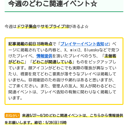
今週のどわこ関連イベント☆
今週は
ドワ子集会
や
サモブライブ18
があるよ☆
記事掲載の前日15時時点
で「
プレイヤーイベント告知
」ペ
ージに掲載されている内容と、X、mixi2、Blueskyなどで見つ
けたプレイベ、
情報提供
を頂いたプレイベのうち、「
主催者
がどわこ
」「
どわこが関連している
」ものをピックアップし
ています。顔アイコンがどわこでも実際の種族が異なってい
たり、概要を見てどわこ要素が薄そうなプレイベは掲載して
いません。目視確認のため抜けや漏れはあると思いますが、
ご了承ください。また、管理人の友人、知人が関わるどわこ
関連イベントは、プレイベ告知の有無に関わりなく掲載して
います。
おねがい
来週5/27～6/2のどわこ関連イベントは、こちらから情報提供
をお願いします。締切：5/26
(日)15時