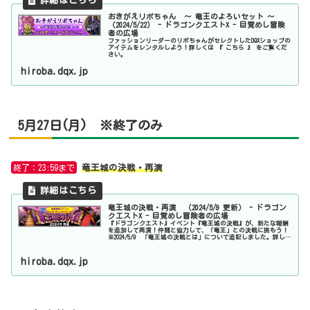
おきがえリポちゃん ～ 竜王のよろいセット ～
（2024/5/22） - ドラゴンクエストX - 目覚めし冒険
者の広場
ファッションリーダーのリポちゃんがセレクトしたDQXショップの
アイテムをレンタルしよう！詳しくは 『 こちら 』 をご覧くだ
さい。
hiroba.dqx.jp
5月27日(月) ※終了のみ
終了：23:59まで
竜王城の決戦・再演
竜王城の決戦・再演 （2024/5/9 更新） - ドラゴン
クエストX - 目覚めし冒険者の広場
『ドラゴンクエスト』イベント『竜王城の決戦』が、新たな報酬
を追加して再演！仲間と協力して、「竜王」との決戦に挑もう！
※2024/5/9 「竜王城の決戦とは」について追記しました。詳しく
は 『 こちら 』 をご覧ください。
hiroba.dqx.jp