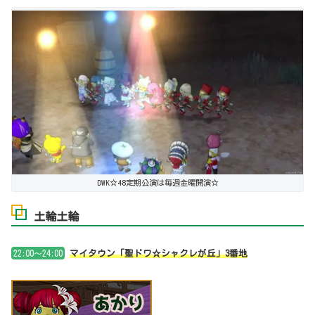
DWK☆48定期公演は毎週金曜開演☆
土輪土輪
22:00～24:00
マイタウン「聖ドワ☆シャクレが丘」3番地