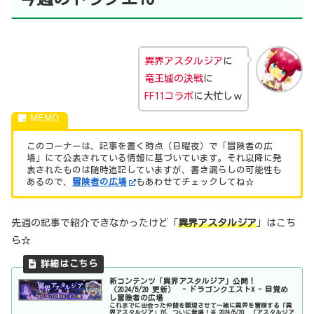
異界アスタルジア
に
竜王城の決戦
に
FF11コラボ
に大忙しｗ
このコーナーは、記事を書く時点（日曜夜）で「冒険者の広
場」にて公表されている情報に基づいています。それ以降に発
表されたものは随時追記していますが、書き漏らしの可能性も
あるので、
冒険者の広場
もあわせてチェックしてね☆
先週の記事で紹介できなかったけど「
異界アスタルジア
」はこち
ら☆
新コンテンツ「異界アスタルジア」公開！
（2024/5/20 更新） - ドラゴンクエストX - 目覚め
し冒険者の広場
これまでに出会った仲間を顕現させて一緒に異界を冒険する「異
界アスタルジア」が、ついに登場！※ 2024/5/20 「アスタルジア