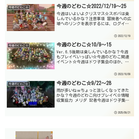
どわこ関連イベントは、こちらから情報
提供をお願い...
今週のどわこ☆2022/12/19～25
今週のどわこ☆
今週はいよいよクリスマス☆スボバは楽
しんでいるかな？注意事項 冒険者への広
場へのリンクを表示するには、ログイン
が必要な場合がありますが、あらかじめ
冒険者の広場にログインした状態のブラ
2022/12/19
ウザで開いてください。このブログもス
クエニさんの「外部サイ...
今週のどわこ☆10/9～15
今週のどわこ☆
Ver.6.5後期は楽しんでいるかな？今週
もプレイベいっぱい☆今週のどわこ関連
イベント☆今週はドワ子集会のほか、マ
リア団フリマ、スターハイド×プレシャ
スのライブもあるよ☆おねがい 来週
2023/10/09
10/16～22のどわこ関連イベントは、こ
ちらから情報提...
今週のどわこ☆9/22～28
今週のどわこ☆
雨が多いねｗちょっと涼しくなってきた
かな？今週のどわこ向けプレイベ☆情報
収集協力 メリダ 記者今週はドワ子集
会、各種ドレアイベントなどがあるよ☆
おねがい 来週9/29～10/5のどわこ関連
2025/09/21
イベントは、こちらから情報提供をお願
いします。締切：...