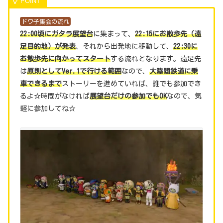
ドワ子集会の流れ
22:00頃にガタラ展望台
に集まって、
22:15にお散歩先（遠
足目的地）が発表
、それから出発地に移動して、
22:30に
お散歩先に向かってスタート
する流れとなります。遠足先
は
原則としてVer.1で行ける範囲
なので、
大陸間鉄道に乗
車できるまで
ストーリーを進めていれば、誰でも参加でき
るよ☆時間がなければ
展望台だけの参加でもOK
なので、気
軽に参加してね☆