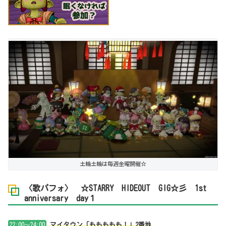
土輪土輪は毎週金曜開催☆
〈歌パフォ〉 ☆STARRY HIDEOUT GIG☆彡 1st
anniversary day１
22:00～24:00
マイタウン「ももももも！」2番地