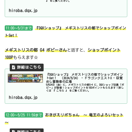
』 をご覧ください。
hiroba.dqx.jp
11:00～5/31まで
『DQXショップ』 メギストリスの都でショップポイン
トGet！
メギストリスの都
G4
ポピーさん
と話すと、
ショップポイント
100P
もらえます☆
『DQXショップ』 メギストリスの都でショップポイン
トGet！ （2024/5/24） - ドラゴンクエストX - 目覚
めし冒険者の広場
5月24日（金）に、メギストリスの都G-4 に、DQXショップ店員「ポ
ピー」が登場！ショップポイントを100ポイントもらえます！詳し
くは 『 こちら 』 をご覧ください。
hiroba.dqx.jp
12:00～5/25 11:59まで
おきがえリポちゃん ～ 竜王のよろいセット
～