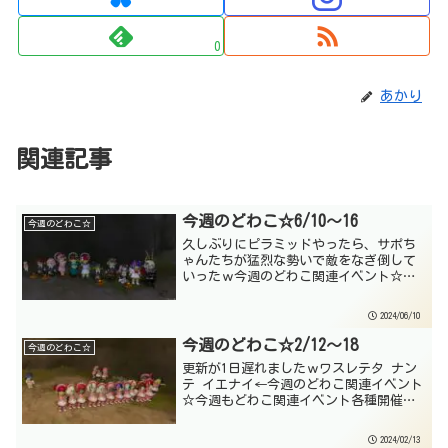
0
あかり
関連記事
今週のどわこ☆6/10～16
今週のどわこ☆
久しぶりにピラミッドやったら、サポち
ゃんたちが猛烈な勢いで敵をなぎ倒して
いったｗ今週のどわこ関連イベント☆今
週はドワ子集会などがあるよ☆おねがい
来週6/17～23のどわこ関連イベントは、
2024/06/10
こちらから情報提供をお願いします。締
切：6/16(日...
今週のどわこ☆2/12～18
今週のどわこ☆
更新が1日遅れましたｗワスレテタ ナン
テ イエナイ←今週のどわこ関連イベント
☆今週もどわこ関連イベント各種開催
☆※更新が遅れたので、2/12のプレイベ
は省略しますおねがい 来週2/19～26の
2024/02/13