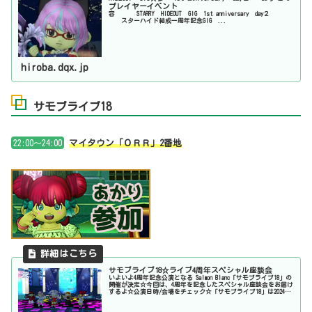
プレイヤーイベント
容 STARRY HIDEOUT GIG 1st anniversary day２
スターハイド結成一周年記念GIG ...
hiroba.dqx.jp
サモブライブ18
22:00～24:00
マイタウン「ＯＲＲ」2番地
サモブライブ18☆ライブ4周年スペシャル座談会
いよいよ4周年記念公演となる Salmon Blanc「サモブライブ18」の
開催が決定☆今回は、4周年を記念したスペシャル座談会をお届け
するよ☆公演日時/会場をチェック☆「サモブライブ18」は2024年
5月25日(土)21:30開場 / 2...