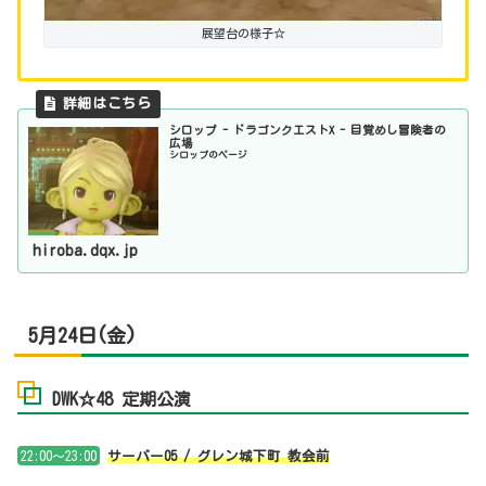
展望台の様子☆
シロップ - ドラゴンクエストX - 目覚めし冒険者の
広場
シロップのページ
hiroba.dqx.jp
5月24日(金)
DWK☆48 定期公演
22:00～23:00
サーバー05 / グレン城下町 教会前