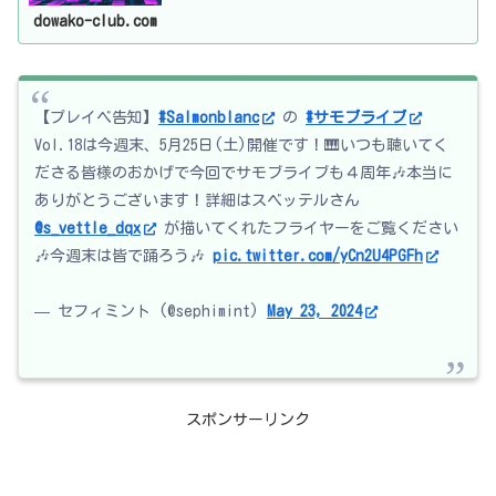
dowako-club.com
【プレイベ告知】
#Salmonblanc
の
#サモブライブ
Vol.18は今週末、5月25日(土)開催です！🎹いつも聴いてく
ださる皆様のおかげで今回でサモブライブも４周年🎶本当に
ありがとうございます！詳細はスベッテルさん
@s_vettle_dqx
が描いてくれたフライヤーをご覧ください
🎶今週末は皆で踊ろう🎶
pic.twitter.com/yCn2U4PGFh
— セフィミント (@sephimint)
May 23, 2024
スポンサーリンク