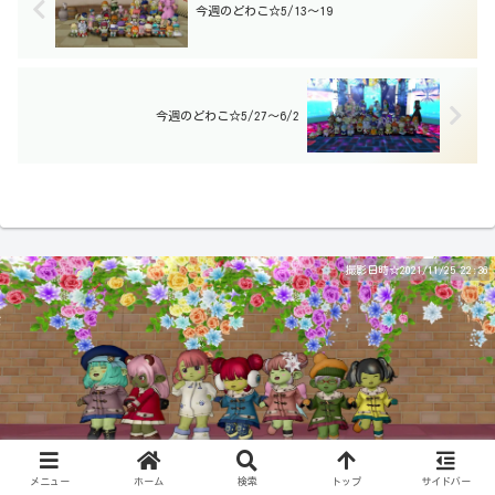
今週のどわこ☆5/13～19
今週のどわこ☆5/27～6/2
撮影日時☆2021/11/25 22:36
© ARMOR PROJECT/BIRD STUDIO/SQUARE ENIX All Rights Reserved.
メニュー
ホーム
検索
トップ
サイドバー