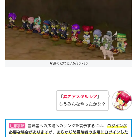
今週のどわこ☆5/20～26
「
異界アスタルジア
」
もうみんなやったかな？
注意事項
冒険者への広場へのリンクを表示するには、
ログインが
必要な場合があります
が、
あらかじめ冒険者の広場にログインした