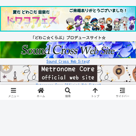
「どわこ☆くらぶ」プロデュースサイト☆
Sound Cross Web Site
Metronome Core Official Web Site
お知らせ
リンク先が「503エラー」などの表示になる件について
メニュー
ホーム
検索
トップ
サイドバー
スポンサーリンク