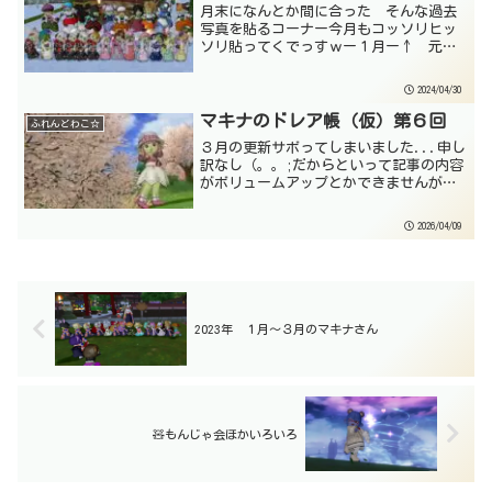
月末になんとか間に合った そんな過去
写真を貼るコーナー今月もコッソリヒッ
ソリ貼ってくでっすｗー１月ー↑ 元
旦、猫晴石神社への初詣と２日ドワ子集
会のお写真♪↑ 22日 ドワ子集会☆
2024/04/30
ギルザットかな？たしかｗー２月ー↑
12日 ドワ子集会でハニ...
マキナのドレア帳（仮）第６回
ふれんどわこ☆
３月の更新サボってしまいました...申し
訳なし（。。;だからといって記事の内容
がボリュームアップとかできませんがｗ
４月ってことで春ドレア的なのをペタペ
タ貼ってこうと思いますｗ↑ 2018年頃
2026/04/09
に着ていたやーつ靴は色変えて現在も使
ってますねｗ↑...
2023年 １月～３月のマキナさん
🧸もんじゃ会ほかいろいろ