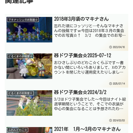
関連記事
2018年3月頃のマキナさん
マキナッシュのお部屋☆
忘れた頃にコッソリと…そんなマキナさ
んの投稿ですｗ今回は2018年３月の集会
でのお写真☆↑ 3/2 の集会でのお写
真 下の黒いドレアこの頃から残ってる
んだなぁ↑ 3/12 ウチを知ってる子に
2023/04/16
は伝わるかもですが…「例のアレ」の表
情が指定されて...
🧸ドワ子集会☆2025-07-12
どるくまのお部屋☆
おひさしぶりのどわこ☆くらぶです～書
かない間にいろいろありまして、Xのアカ
ウントを閉じたり運用変えたりしまし
た。おかげでどるくまアカもすっかりバ
ズスイートな感じに……そうじゃなくて
2025/07/14
リアルスイーツｗ一応リンクも置いてお
きますのでご参考に～（イ...
🧸ドワ子集会☆2024/3/2
どるくまのお部屋☆
3/2はドワ子集会でした～今回はナイト総
選挙期間ということで、そこでの衣装が
中心の集会になることは予想されたわけ
ですけど…、予想以上に怪しい集会とな
ってしまいましたねｗ今回はどるくまと
2024/03/03
例の列と統合した並びになりました。い
や、意図的にしたとい...
2021年 1月～3月のマキナさん
ふれんどわこ☆