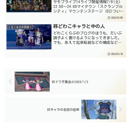
サモブライブ14ライブ開催情報7/8(土)
22:50～24:00マイタウン「スクランブル
シティ」マウンテンステージ (D2)ついに
14回目を迎えるサモブライブ☆今回は夏
2023/07/05
の音楽イベント「SUMMERｘSCRAMBLE」
（サマxスク）のステー...
🧸どわこキャラと中の人
どるくまのお部屋☆
どわこくらぶのブログのほうも、だいぶ
調子よく書けるようになってきました。
でも、あえて起承転結などの構成など考
えないで駄文を書き殴るスタイルにして
ますので、読みづらいでしょうけど…。
2024/01/16
で、今回はある意味禁断の話題ともいえ
る、MMOのキャラと中の...
🧸ドワ子集会☆2025/1/2
🧸キャラの名前の由来