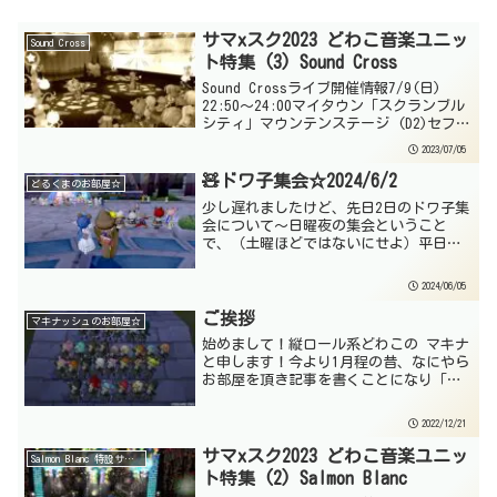
サマxスク2023 どわこ音楽ユニッ
Sound Cross
ト特集 (3) Sound Cross
Sound Crossライブ開催情報7/9(日)
22:50～24:00マイタウン「スクランブル
シティ」マウンテンステージ (D2)セフィ
ミントちゃん＆ゆうみちゃんの絆ユニッ
2023/07/05
ト・Sound Cross☆その8thライブは
「SUMMERｘSC...
🧸ドワ子集会☆2024/6/2
どるくまのお部屋☆
少し遅れましたけど、先日2日のドワ子集
会について～日曜夜の集会ということ
で、（土曜ほどではないにせよ）平日集
会よりかは人が多めでしたね。早く上が
っていく方も多かったですけど、それで
2024/06/05
も早い時間から賑やかでした。ここから
展望台です～今回は一部除...
ご挨拶
マキナッシュのお部屋☆
始めまして！縦ロール系どわこの マキナ
と申します！今より1月程の昔、なにやら
お部屋を頂き記事を書くことになり「何
も思いつかないぞ☆」となったままだっ
たのですがとりあえず集会でパシャった
2022/12/21
写真でも貼って懐かしもうかなって思い
ます（いつまで続く...
サマxスク2023 どわこ音楽ユニッ
Salmon Blanc 特設サイト
ト特集 (2) Salmon Blanc