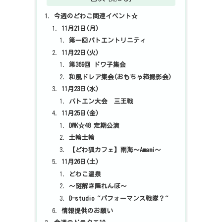
今週のどわこ関連イベント☆
11月21日(月)
第一回バトエントリニティ
11月22日(火)
第369回 ドワ子集会
和風ドレア集会(おもちゃ箱撮影会)
11月23日(水)
バトエン大会 三王戦
11月25日(金)
DWK☆48 定期公演
土輪土輪
【どわ狐カフェ】雨海～Amami～
11月26日(土)
どわこ温泉
～謎解き隠れんぼ～
D-studio ~パフォーマンス戦隊？~
情報提供のお願い