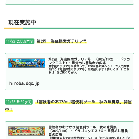
現在実施中
11/23 23:59まで
第2回 海底探索ガテリア号
第2回 海底探索ガテリア号 （2022/11/2） - ドラゴ
ンクエストX - 目覚めし冒険者の広場
潜水艇ガテリア号を修理して、お宝を持ち帰ろう！ 20人で探索
を行う「海底探索ガテリア号」を開催します！詳しくは 『 こち
ら 』 をご覧ください。
hiroba.dqx.jp
11/28 5:59まで
「冒険者のおでかけ超便利ツール 秋の味覚祭」開催
中！
冒険者のおでかけ超便利ツール 秋の味覚祭
（2022/11/8） - ドラゴンクエストX - 目覚めし冒険
者の広場
『冒険者のおでかけ超便利ツール』 の『のぞみの釣り堀』と『ど