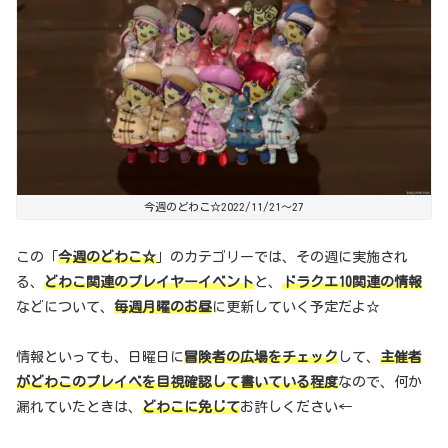
今週のどわこ☆2022/11/21～27
この「
今週のどわこ☆
」のカテゴリーでは、その週に実施され
る、
どわこ関連のプレイヤーイベント
と、
ドラクエ10関連の情報
などについて、
毎週月曜のお昼
に更新していく予定だよ☆
情報といっても、日曜日に
冒険者の広場をチェック
して、
主催者
がどわこのプレイベを目視確認して書いている程度
なので、何か
漏れていたときは、
どわこに免じて
お許しください←