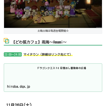
土輪土輪は毎週金曜開催☆
【どわ狐カフェ】雨海～Amami～
23:00～24:00
マイタウン（詳細はリンク先にて）
ドラゴンクエストX 目覚めし冒険者の広場
hiroba.dqx.jp
11月26日(土)