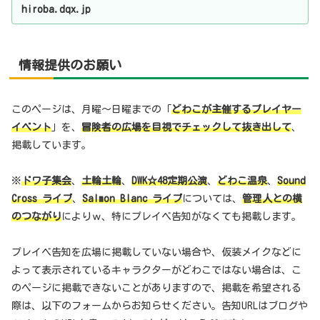
hiroba.dqx.jp
情報提供のお願い
このページは、月曜～日曜までの「
どわこが主催するプレイヤー
イベント
」を、
冒険者の広場を目視でチェックして抜き出して
、
掲載しています。
※
ドワ子集会
、
土輪土輪
、
DWK☆48定期公演
、
どわこ温泉
、
Sound
Cross ライブ
、
Salmon Blanc ライブ
については、
管理人との横
のつながり
によりｗ、特にプレイベ告知がなくても掲載します。
プレイベ告知を広場に掲載していない場合や、仮装メイクなどに
よって表示されているキャラクターがどわこではない場合は、こ
のページに掲載できないことがありますので、掲載を希望される
際は、以下のフォームからお知らせください。告知URLはブログや