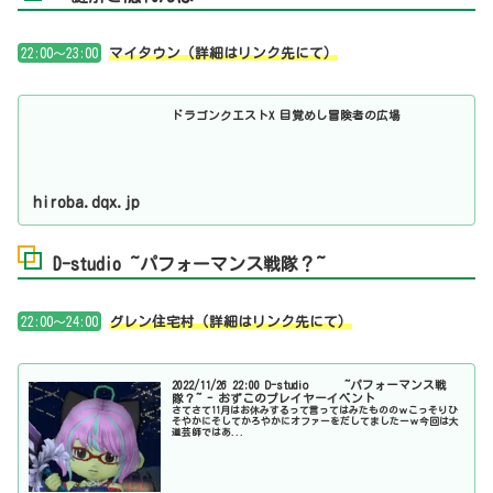
22:00～23:00
マイタウン（詳細はリンク先にて）
ドラゴンクエストX 目覚めし冒険者の広場
hiroba.dqx.jp
D-studio ~パフォーマンス戦隊？~
22:00～24:00
グレン住宅村（詳細はリンク先にて）
2022/11/26 22:00 D-studio ~パフォーマンス戦
隊？~ - おずこのプレイヤーイベント
さてさて11月はお休みするって言ってはみたもののｗこっそりひ
そやかにそしてかろやかにオファーをだしてましたーｗ今回は大
道芸師ではあ...