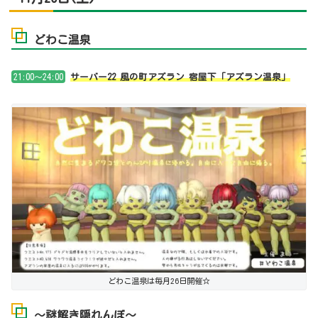
どわこ温泉
21:00～24:00
サーバー22 風の町アズラン 宿屋下「アズラン温泉」
どわこ温泉は毎月26日開催☆
～謎解き隠れんぼ～