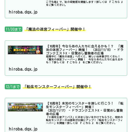
こでも畑』で、秋の味覚祭を開催します！詳しくは 『 こちら 』
をご覧ください。
hiroba.dqx.jp
11/30まで
「魔法の迷宮フィーバー」開催中！
【10周年】今ならあの人たちに会えるかも！？ 「魔
法の迷宮フィーバー」開催！ （2022/11/15） - ドラ
ゴンクエストX - 目覚めし冒険者の広場
期間中に「魔法の迷宮」へ行くと、嬉しい出来事がたくさん！
「魔法の迷宮フィーバー」開催！ 今ならあの人たちに会えるか
も！？詳しくは 『 こちら 』 をご覧ください。
hiroba.dqx.jp
12/1まで
「転生モンスターフィーバー」開催中！
【10周年】未知のモンスターを探しに行こう！ 「転
生モンスターフィーバー」開催！
（2022/11/17） - ドラゴンクエストX - 目覚めし冒険
者の広場
「十周年大使アニバス」におまじないをかけてもらうと、特定の
転生モンスターの出現率が大幅にアップ！「転生モンスターフィ
ーバー」を開催！詳しくは 『 こちら 』 をご覧ください。
hiroba.dqx.jp