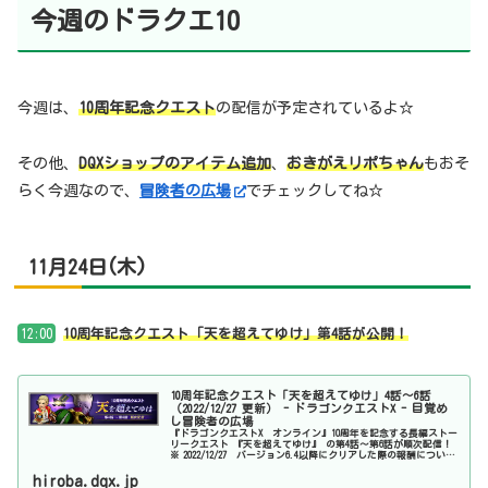
今週のドラクエ10
今週は、
10周年記念クエスト
の配信が予定されているよ☆
その他、
DQXショップのアイテム追加
、
おきがえリポちゃん
もおそ
らく今週なので、
冒険者の広場
でチェックしてね☆
11月24日(木)
12:00
10周年記念クエスト「天を超えてゆけ」第4話が公開！
10周年記念クエスト「天を超えてゆけ」4話～6話
（2022/12/27 更新） - ドラゴンクエストX - 目覚め
し冒険者の広場
『ドラゴンクエストX オンライン』10周年を記念する長編ストー
リークエスト 『天を超えてゆけ』 の第4話～第6話が順次配信！
※ 2022/12/27 バージョン6.4以降にクリアした際の報酬について
追記しました。詳しくは 『 こちら 』 を...
hiroba.dqx.jp