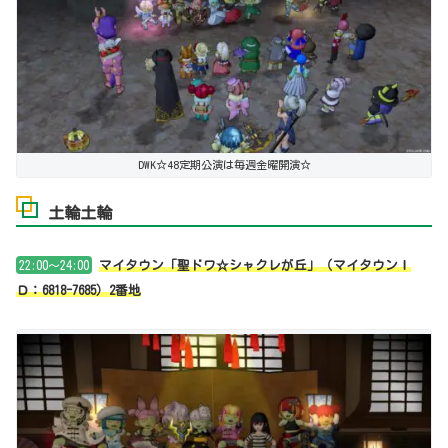
DWK☆48定期公演は毎週金曜開演☆
土輪土輪
22:00～24:00
マイタウン「聖ドワ☆シャクレが丘」（マイタウンＩ
Ｄ：6818-7685）2番地