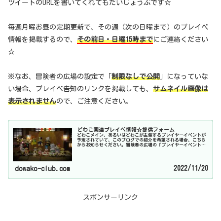
ツイートのURLを書いてくれてもだいじょうぶです☆
毎週月曜お昼の定期更新で、その週（次の日曜まで）のプレイベ
情報を掲載するので、
その前日・日曜15時まで
にご連絡ください
☆
※なお、冒険者の広場の設定で「
制限なしで公開
」になっていな
い場合、プレイベ告知のリンクを掲載しても、
サムネイル画像は
表示されません
ので、ご注意ください。
どわこ関連プレイベ情報☆提供フォーム
どわこメイン、あるいはどわこが主催するプレイヤーイベントが
予定されていて、このブログでの紹介を希望される場合、こちら
からお知らせください。冒険者の広場の「プレイヤーイベント告
知」に、どわこのキャラクターで掲載していれば、基本的には毎
週チェッ...
2022/11/20
dowako-club.com
スポンサーリンク